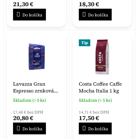
21,30 €
18,30 €
Do košíka
Do košíka
Tip
Lavazza Gran
Costa Coffee Caffe
Espresso zrnková
Mocha Italia 1 kg
káva 1000g
Skladom (> 5 ks)
Skladom (> 5 ks)
17,48 € bez DPH
14,71 € bez DPH
20,80 €
17,50 €
Do košíka
Do košíka