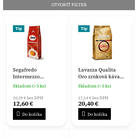
n
OTVORIŤ FILTER
i
e
V
p
ý
r
Tip
Tip
p
o
i
d
s
u
p
k
r
t
o
o
Segafredo
Lavazza Qualita
d
v
Intermezzo
Oro zrnková káva
u
zrnková káva 1 kg
1000 g
k
Skladom (> 5 ks)
Skladom (> 5 ks)
t
10,59 € bez DPH
17,14 € bez DPH
o
12,60 €
20,40 €
v
Do košíka
Do košíka