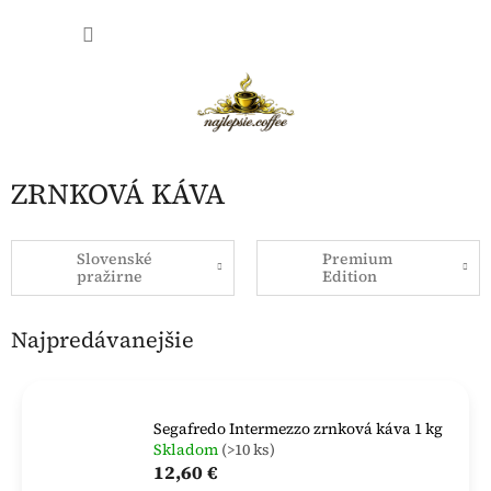
Prejsť
NÁKU
na
obsah
KOŠÍK
ZRNKOVÁ KÁVA
Slovenské
Premium
pražirne
Edition
Najpredávanejšie
Segafredo Intermezzo zrnková káva 1 kg
Skladom
(>10 ks)
12,60 €