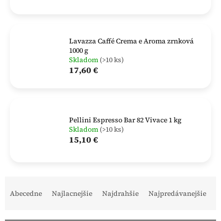
Lavazza Caffé Crema e Aroma zrnková
1000 g
Skladom
(>10 ks)
17,60 €
Pellini Espresso Bar 82 Vivace 1 kg
Skladom
(>10 ks)
15,10 €
R
a
Abecedne
Najlacnejšie
Najdrahšie
Najpredávanejšie
d
e