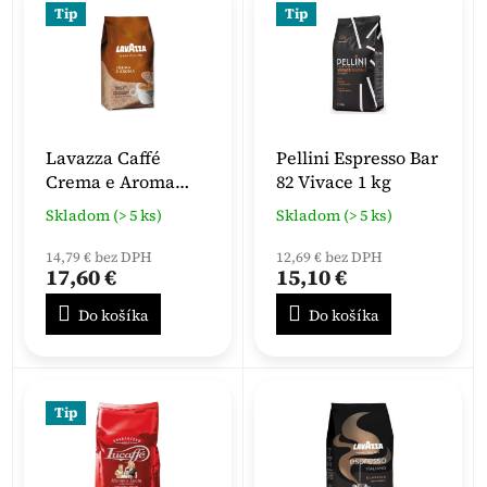
Tip
Tip
Lavazza Caffé
Pellini Espresso Bar
Crema e Aroma
82 Vivace 1 kg
zrnková 1000 g
Skladom (> 5 ks)
Skladom (> 5 ks)
14,79 € bez DPH
12,69 € bez DPH
17,60 €
15,10 €
Do košíka
Do košíka
Tip