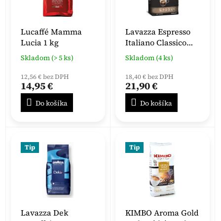
Lucaffé Mamma
Lavazza Espresso
Lucia 1 kg
Italiano Classico
zrnková káva 1kg
Skladom (> 5 ks)
Skladom (4 ks)
12,56 € bez DPH
18,40 € bez DPH
14,95 €
21,90 €
Do košíka
Do košíka
Tip
Tip
Lavazza Dek
KIMBO Aroma Gold