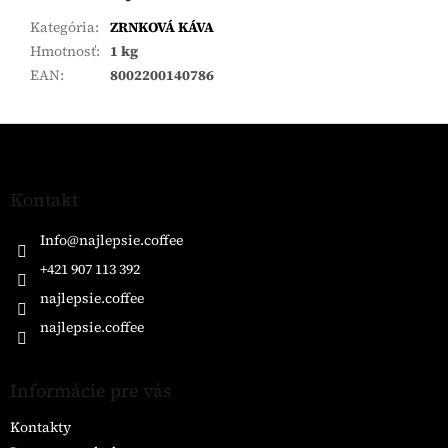
Kategória
:
ZRNKOVÁ KÁVA
Hmotnosť
:
1 kg
EAN
:
8002200140786
Z
á
p
ä
Kontakt
t
i
Info
@
najlepsie.coffee
e
+421 907 113 392
najlepsie.coffee
najlepsie.coffee
Informácie pre vás
Kontakty