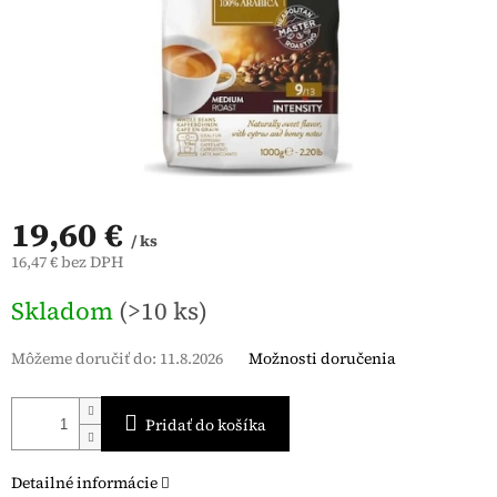
19,60 €
/ ks
16,47 € bez DPH
Jednotková
Skladom
(>10 ks)
cena:
Môžeme doručiť do:
11.8.2026
Možnosti doručenia
Pridať do košíka
Detailné informácie