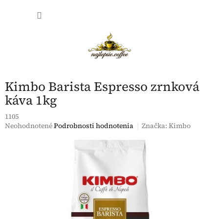
Prejsť
NÁKU
na
obsah
KOŠÍK
Kimbo Barista Espresso zrnková
káva 1kg
1105
Priemerné
Neohodnotené
Podrobnosti hodnotenia
Značka:
Kimbo
hodnotenie
produktu
je
0,0
z
5
hviezdičiek.