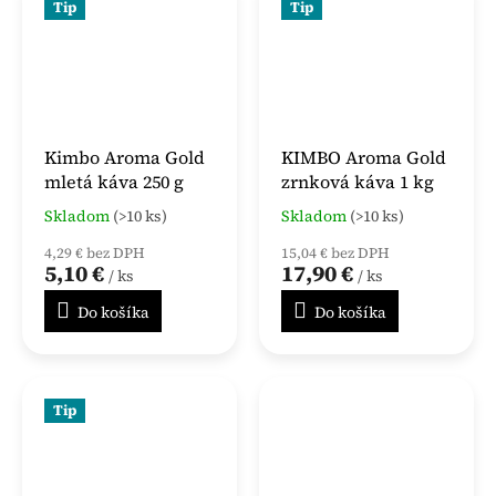
Tip
Tip
Kimbo Aroma Gold
KIMBO Aroma Gold
mletá káva 250 g
zrnková káva 1 kg
Skladom
(>10 ks)
Skladom
(>10 ks)
Priemerné
Priemerné
hodnotenie
hodnotenie
4,29 € bez DPH
15,04 € bez DPH
produktu
produktu
5,10 €
17,90 €
/ ks
/ ks
je
je
5,0
5,0
Do košíka
Do košíka
z
z
5
5
hviezdičiek.
hviezdičiek.
Tip