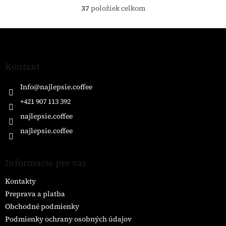
37
položiek celkom
O
v
l
Z
á
á
d
p
a
ä
Kontakt
c
t
i
i
Info
@
najlepsie.coffee
e
e
p
+421 907 113 392
r
najlepsie.coffee
v
k
najlepsie.coffee
y
v
ý
Informácie pre vás
p
i
Kontakty
s
u
Preprava a platba
Obchodné podmienky
Podmienky ochrany osobných údajov