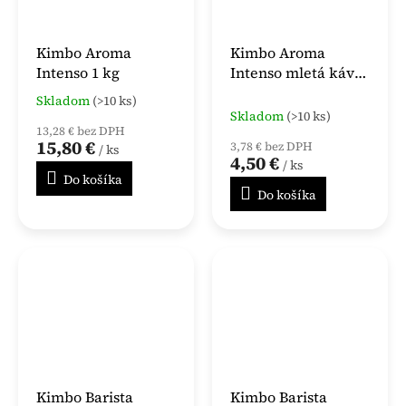
Kimbo Aroma
Kimbo Aroma
Intenso 1 kg
Intenso mletá káva
250 g
Skladom
(>10 ks)
Priemerné
Skladom
(>10 ks)
hodnotenie
13,28 € bez DPH
produktu
15,80 €
3,78 € bez DPH
/ ks
je
4,50 €
/ ks
4,0
Do košíka
z
Do košíka
5
hviezdičiek.
Kimbo Barista
Kimbo Barista