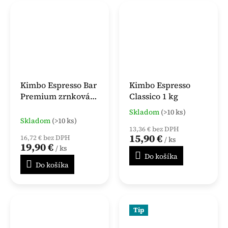
Kimbo Espresso Bar
Kimbo Espresso
Premium zrnková
Classico 1 kg
káva 1 kg
Skladom
(>10 ks)
Priemerné
Skladom
(>10 ks)
hodnotenie
13,36 € bez DPH
produktu
15,90 €
16,72 € bez DPH
/ ks
je
19,90 €
/ ks
5,0
Do košíka
z
Do košíka
5
hviezdičiek.
Tip