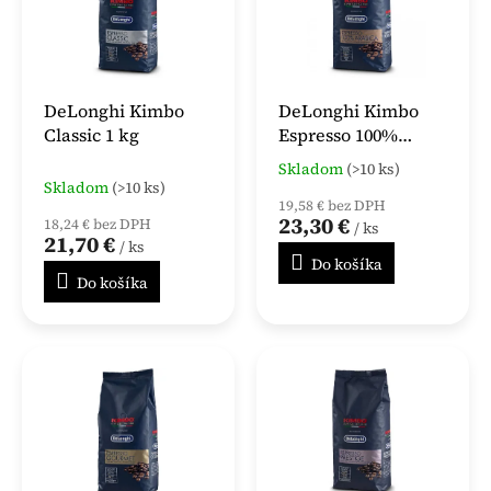
i
p
s
r
p
o
r
d
o
u
DeLonghi Kimbo
DeLonghi Kimbo
d
k
Classic 1 kg
Espresso 100%
u
t
Arabica 1 kg
k
o
Skladom
(>10 ks)
Priemerné
Skladom
(>10 ks)
t
v
hodnotenie
19,58 € bez DPH
produktu
o
23,30 €
18,24 € bez DPH
/ ks
je
v
21,70 €
/ ks
4,8
Do košíka
z
Do košíka
5
hviezdičiek.