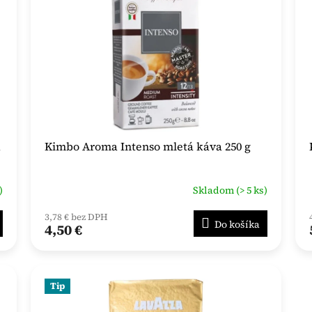
1
Kimbo Aroma Intenso mletá káva 250 g
)
Skladom (> 5 ks)
3,78 € bez DPH
Do košíka
4,50 €
Tip