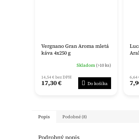
Vergnano Gran Aroma mletá
Luc
káva 4x250 g
Ara
Skladom
(>10 ks)
14,54 € bez DPH
6,64
17,30 €
7,9
Do košíka
Popis
Podobné (8)
Podrobný popis