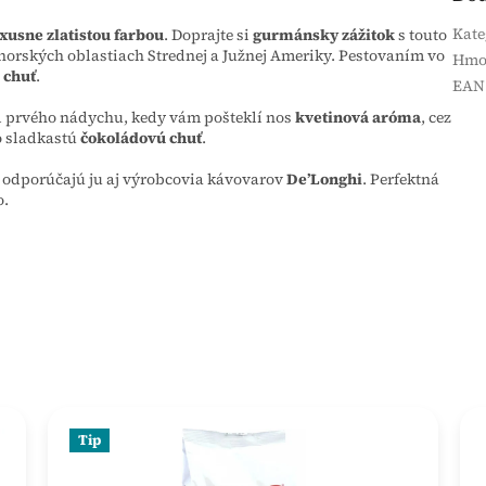
Kate
xusne zlatistou farbou
. Doprajte si
gurmánsky zážitok
s touto
horských oblastiach Strednej a Južnej Ameriky. Pestovaním vo
Hmo
 chuť
.
EAN
d prvého nádychu, kedy vám pošteklí nos
kvetinová aróma
, cez
o sladkastú
čokoládovú chuť
.
 odporúčajú ju aj výrobcovia kávovarov
De’Longhi
. Perfektná
o.
Tip