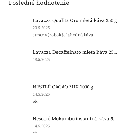
Posledné hodnotenie
Lavazza Qualita Oro mletá káva 250 g
Hodnotenie
20.5.2025
produktu
super výrobok je lahodná káva
je
5
z
Lavazza Decaffeinato mletá káva 250 g Doza
5
Hodnotenie
18.5.2025
hviezdičiek.
produktu
je
5
z
NESTLÉ CACAO MIX 1000 g
5
hviezdičiek.
Hodnotenie
14.5.2025
produktu
ok
je
5
z
Nescafé Mokambo instantná káva 500g
5
Hodnotenie
14.5.2025
hviezdičiek.
produktu
ok