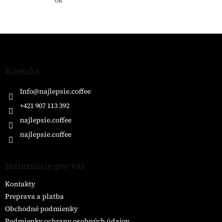
je
5
z
5
Z
hviezdičiek.
á
p
ä
Kontakt
t
i
Info
@
najlepsie.coffee
e
+421 907 113 392
najlepsie.coffee
najlepsie.coffee
Informácie pre vás
Kontakty
Preprava a platba
Obchodné podmienky
Podmienky ochrany osobných údajov