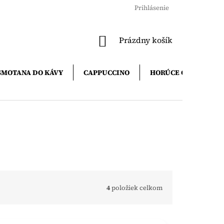
Prihlásenie
NÁKUPNÝ
Prázdny košík
KOŠÍK
SMOTANA DO KÁVY
CAPPUCCINO
HORÚCE ČOKOLÁDY
4
položiek celkom