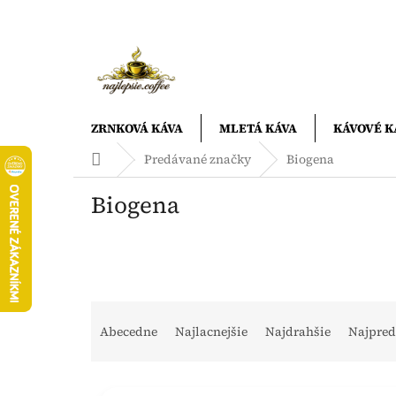
Prejsť
na
obsah
ZRNKOVÁ KÁVA
MLETÁ KÁVA
KÁVOVÉ K
Domov
Predávané značky
Biogena
Biogena
R
a
Abecedne
Najlacnejšie
Najdrahšie
Najpred
d
e
V
n