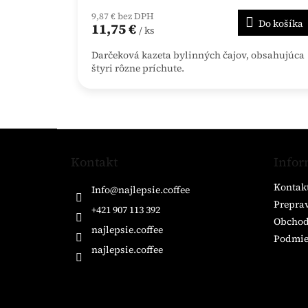
9,87 € bez DPH
Do košíka
11,75 €
/ ks
Darčeková kazeta bylinných čajov, obsahujúca
štyri rôzne príchute.
Z
á
Kontakt
Infor
p
ä
Kontak
Info
@
najlepsie.coffee
t
Preprav
i
+421 907 113 392
Obchod
e
najlepsie.coffee
Podmie
najlepsie.coffee