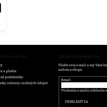
O
v
l
á
mácie pre vás
Odoberať newsletter
d
a
ty
Vložte svoj e-mail a my Vám b
c
našom e-shope.
i
a a platba
e
né podmienky
p
Email
nky ochrany osobných údajov
r
v
Vložením e-mailu súhlasíte 
k
y
PRIHLÁSIŤ SA
v