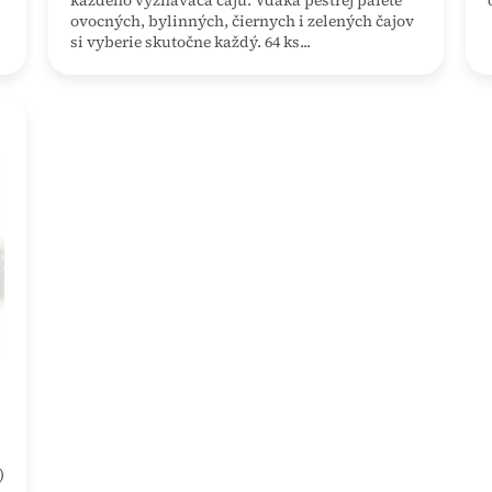
každého vyznávača čaju. Vďaka pestrej palete
ovocných, bylinných, čiernych i zelených čajov
si vyberie skutočne každý. 64 ks...
)