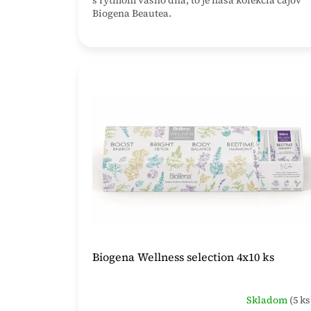
s rytmom vášho dňa, to je naša kolekcia čajov
Biogena Beautea.
Biogena Wellness selection 4x10 ks
Skladom
(5 ks