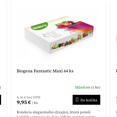
Biogena Fantastic Maxi 64 ks
)
Skladom
(1 ks)
8,36 € bez DPH
Do košíka
9,95 €
/ ks
Kolekcia elegantného dizajnu, ktorá poteší