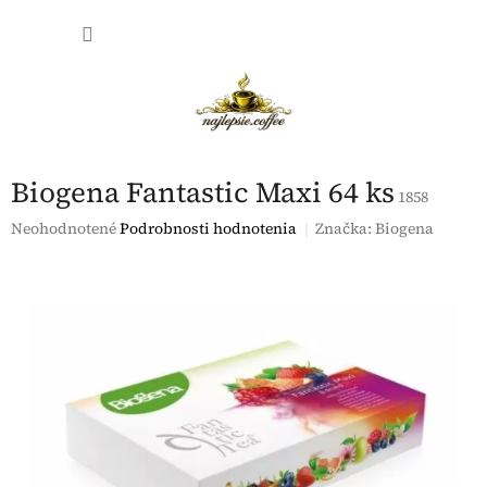
Prejsť
NÁKU
na
obsah
KOŠÍK
Biogena Fantastic Maxi 64 ks
1858
Priemerné
Neohodnotené
Podrobnosti hodnotenia
Značka:
Biogena
hodnotenie
produktu
je
0,0
z
5
hviezdičiek.