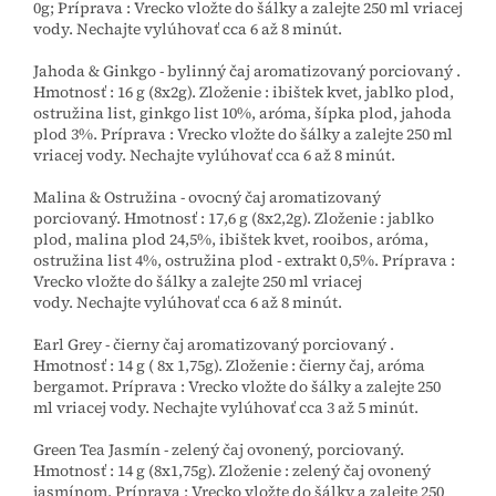
0g; Príprava : Vrecko vložte do šálky a zalejte 250 ml vriacej
vody. Nechajte vylúhovať cca 6 až 8 minút.
Jahoda & Ginkgo - bylinný čaj aromatizovaný porciovaný .
Hmotnosť : 16 g (8x2g). Zloženie : ibištek kvet, jablko plod,
ostružina list, ginkgo list 10%, aróma, šípka plod, jahoda
plod 3%. Príprava : Vrecko vložte do šálky a zalejte 250 ml
vriacej vody. Nechajte vylúhovať cca 6 až 8 minút.
Malina & Ostružina - ovocný čaj aromatizovaný
porciovaný. Hmotnosť : 17,6 g (8x2,2g). Zloženie : jablko
plod, malina plod 24,5%, ibištek kvet, rooibos, aróma,
ostružina list 4%, ostružina plod - extrakt 0,5%. Príprava :
Vrecko vložte do šálky a zalejte 250 ml vriacej
vody. Nechajte vylúhovať cca 6 až 8 minút.
Earl Grey - čierny čaj aromatizovaný porciovaný .
Hmotnosť : 14 g ( 8x 1,75g). Zloženie : čierny čaj, aróma
bergamot. Príprava : Vrecko vložte do šálky a zalejte 250
ml vriacej vody. Nechajte vylúhovať cca 3 až 5 minút.
Green Tea Jasmín - zelený čaj ovonený, porciovaný.
Hmotnosť : 14 g (8x1,75g). Zloženie : zelený čaj ovonený
jasmínom. Príprava : Vrecko vložte do šálky a zalejte 250