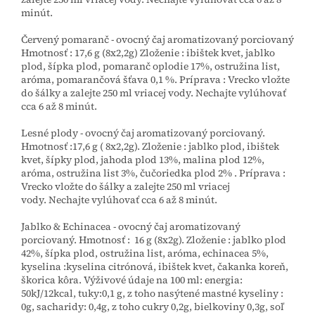
minút.
Červený pomaranč - ovocný čaj aromatizovaný porciovaný
Hmotnosť : 17,6 g (8x2,2g) Zloženie : ibištek kvet, jablko
plod, šípka plod, pomaranč oplodie 17%, ostružina list,
aróma, pomarančová šťava 0,1 %. Príprava : Vrecko vložte
do šálky a zalejte 250 ml vriacej vody. Nechajte vylúhovať
cca 6 až 8 minút.
Lesné plody - ovocný čaj aromatizovaný porciovaný.
Hmotnosť :17,6 g ( 8x2,2g). Zloženie : jablko plod, ibištek
kvet, šípky plod, jahoda plod 13%, malina plod 12%,
aróma, ostružina list 3%, čučoriedka plod 2% . Príprava :
Vrecko vložte do šálky a zalejte 250 ml vriacej
vody. Nechajte vylúhovať cca 6 až 8 minút.
Jablko & Echinacea - ovocný čaj aromatizovaný
porciovaný. Hmotnosť : 16 g (8x2g). Zloženie : jablko plod
42%, šípka plod, ostružina list, aróma, echinacea 5%,
kyselina :kyselina citrónová, ibištek kvet, čakanka koreň,
škorica kôra. Výživové údaje na 100 ml: energia:
50kJ/12kcal, tuky:0,1 g, z toho nasýtené mastné kyseliny :
0g, sacharidy: 0,4g, z toho cukry 0,2g, bielkoviny 0,3g, soľ