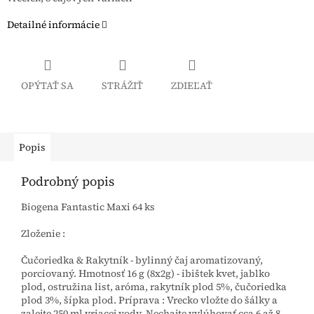
Detailné informácie
OPÝTAŤ SA
STRÁŽIŤ
ZDIEĽAŤ
Popis
Podrobný popis
Biogena Fantastic Maxi 64 ks
Zloženie :
Čučoriedka & Rakytník - bylinný čaj aromatizovaný,
porciovaný. Hmotnosť 16 g (8x2g) - ibištek kvet, jablko
plod, ostružina list, aróma, rakytník plod 5%, čučoriedka
plod 3%, šípka plod. Príprava : Vrecko vložte do šálky a
zalejte 250 ml vriacej vody. Nechajte vylúhovať cca 6 až 8