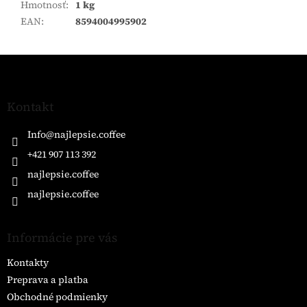
Hmotnosť
:
1 kg
EAN
:
8594004995902
Z
á
p
ä
Kontakt
t
i
Info
@
najlepsie.coffee
e
+421 907 113 392
najlepsie.coffee
najlepsie.coffee
Informácie pre vás
Kontakty
Preprava a platba
Obchodné podmienky