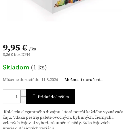
9,95 €
/ ks
8,36 € bez DPH
Jednotková
Skladom
(1 ks)
cena:
Môžeme doručiť do:
11.8.2026
Možnosti doručenia
Pridať do košíka
Kolekcia elegantného dizajnu, ktorá poteší každého vyznávača
čaju. Vďaka pestrej palete ovocných, bylinných, čiernych i
zelených čajov si vyberie skutočne každý. 64 ks čajových
vreciek, 8 čajových variácií