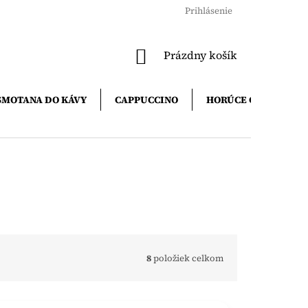
Prihlásenie
NÁKUPNÝ
Prázdny košík
KOŠÍK
SMOTANA DO KÁVY
CAPPUCCINO
HORÚCE ČOKOLÁDY
8
položiek celkom