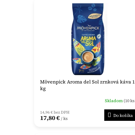
ý
i
p
e
i
p
s
r
p
o
r
d
o
u
d
k
u
t
k
o
t
v
o
Mövenpick Aroma del Sol zrnková káva 1
v
kg
Skladom
(10 ks
14,96 € bez DPH
Do košíka
17,80 €
/ ks