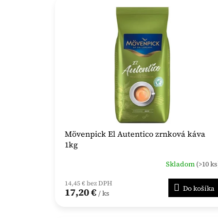
Mövenpick El Autentico zrnková káva
1kg
Skladom
(>10 ks
14,45 € bez DPH
Do košíka
17,20 €
/ ks