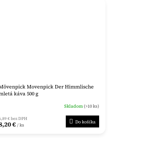
Mövenpick Movenpick Der Himmlische
mletá káva 500 g
Skladom
(>10 ks)
6,89 € bez DPH
Do košíka
8,20 €
/ ks