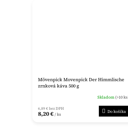
Mövenpick Movenpick Der Himmlische
zrnková káva 500 g
Skladom
(>10 ks
6,89 € bez DPH
Do košíka
8,20 €
/ ks