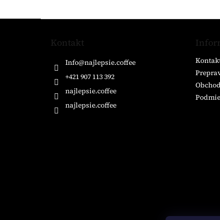
Z
á
Kontakt
Infor
p
ä
Kontak
Info
@
najlepsie.coffee
t
Preprav
i
+421 907 113 392
Obchod
e
najlepsie.coffee
Podmie
najlepsie.coffee