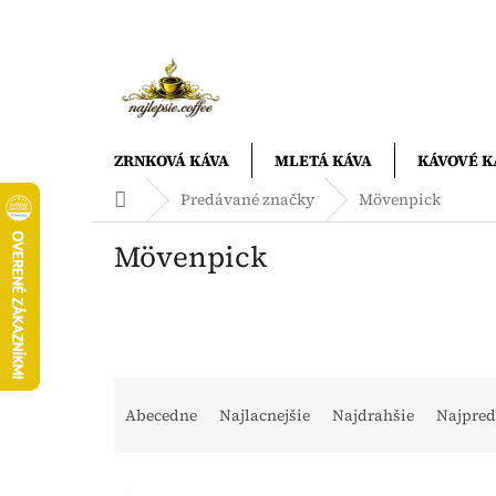
Prejsť
na
obsah
ZRNKOVÁ KÁVA
MLETÁ KÁVA
KÁVOVÉ K
Domov
Predávané značky
Mövenpick
Mövenpick
R
a
Abecedne
Najlacnejšie
Najdrahšie
Najpred
d
e
V
n