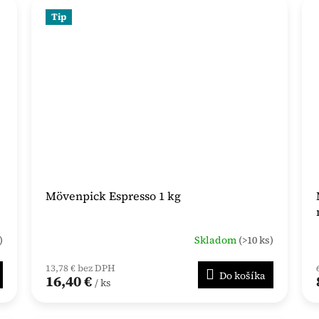
Tip
Mövenpick Espresso 1 kg
)
Skladom
(>10 ks)
Priemerné
hodnotenie
produktu
13,78 € bez DPH
Do košíka
16,40 €
je
/ ks
4,5
z