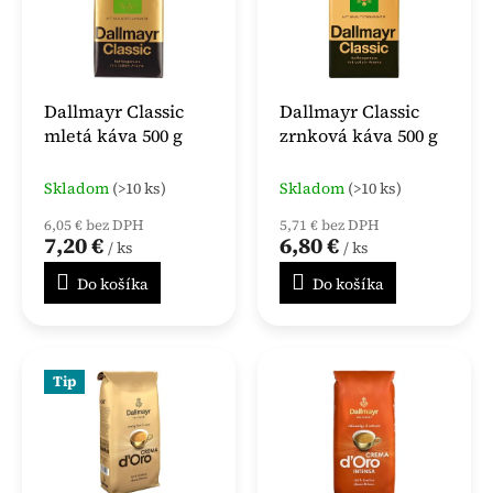
i
p
s
r
p
o
r
d
o
u
Dallmayr Classic
Dallmayr Classic
d
k
mletá káva 500 g
zrnková káva 500 g
u
t
k
o
Skladom
(>10 ks)
Skladom
(>10 ks)
t
v
o
6,05 € bez DPH
5,71 € bez DPH
v
7,20 €
6,80 €
/ ks
/ ks
Do košíka
Do košíka
Tip