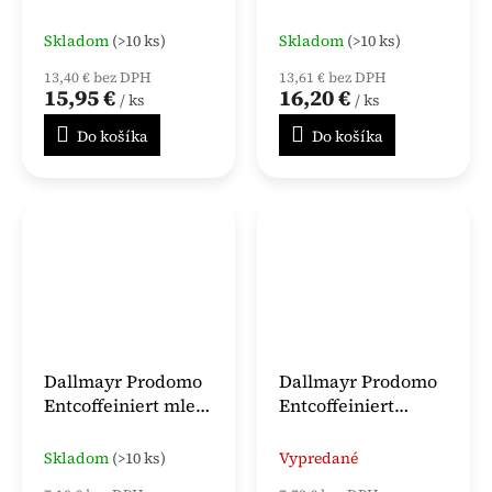
káva 1 kg
1kg
Skladom
(>10 ks)
Skladom
(>10 ks)
13,40 € bez DPH
13,61 € bez DPH
15,95 €
16,20 €
/ ks
/ ks
Do košíka
Do košíka
Dallmayr Prodomo
Dallmayr Prodomo
Entcoffeiniert mletá
Entcoffeiniert
káva 500 g
zrnková káva 500g
Skladom
(>10 ks)
Vypredané