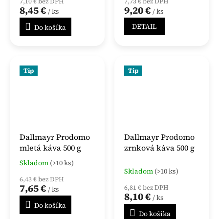
7,10 € bez DPH
7,73 € bez DPH
8,45 €
9,20 €
/ ks
/ ks
DETAIL
Do košíka
Tip
Tip
Dallmayr Prodomo
Dallmayr Prodomo
mletá káva 500 g
zrnková káva 500 g
Skladom
(>10 ks)
Priemerné
Skladom
(>10 ks)
hodnotenie
6,43 € bez DPH
produktu
7,65 €
6,81 € bez DPH
/ ks
je
8,10 €
/ ks
5,0
Do košíka
z
Do košíka