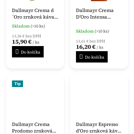
Dallmayr Crema d
Dallmayr Crema
´Oro zrnková káva 1
D’Oro Intensa
kg
zrnková káva 1 kg
Skladom
(>10 ks)
Priemerné
Skladom
(>10 ks)
hodnotenie
13,36 € bez DPH
produktu
15,90 €
13,61 € bez DPH
/ ks
je
16,20 €
/ ks
4,5
Do košíka
z
Do košíka
5
hviezdičiek.
Tip
Dallmayr Crema
Dallmayr Espresso
Prodomo zrnková
d'Oro zrnková káva