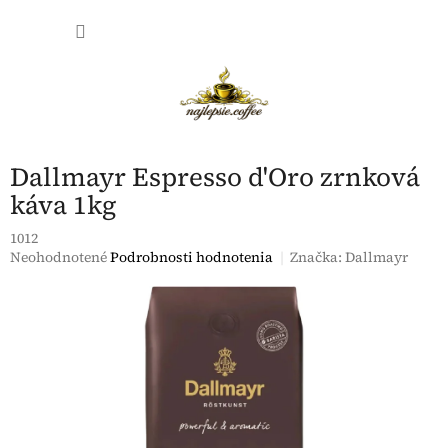
Prejsť
NÁKU
na
obsah
KOŠÍK
Dallmayr Espresso d'Oro zrnková
káva 1kg
1012
Priemerné
Neohodnotené
Podrobnosti hodnotenia
Značka:
Dallmayr
hodnotenie
produktu
je
0,0
z
5
hviezdičiek.