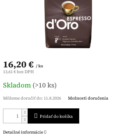
16,20 €
/ ks
13,61 € bez DPH
Jednotková
Skladom
(>10 ks)
cena:
Môžeme doručiť do:
11.8.2026
Možnosti doručenia
Pridať do košíka
Detailné informácie