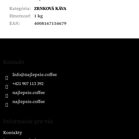
Kategória
:
ZRNKOVÁ KÁVA
Hmotnosť
:
1 kg
EAN
:
4008167154679
Z
á
p
ä
Kontakt
t
i
Info
@
najlepsie.coffee
e
+421 907 113 392
najlepsie.coffee
najlepsie.coffee
Informácie pre vás
Kontakty