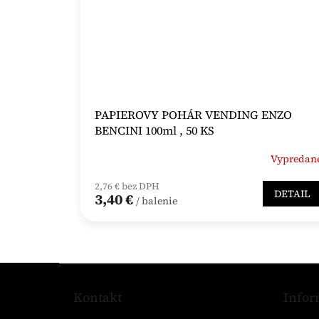
PAPIEROVY POHÁR VENDING ENZO
BENCINI 100ml , 50 KS
Vypredan
2,76 € bez DPH
DETAIL
3,40 €
/ balenie
Z
á
Kontakt
Infor
p
ä