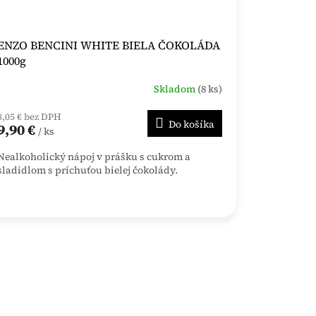
ENZO BENCINI WHITE BIELA ČOKOLÁDA
1000g
Skladom
(8 ks)
8,05 € bez DPH
Do košíka
9,90 €
/ ks
Nealkoholický nápoj v prášku s cukrom a
sladidlom s príchuťou bielej čokolády.