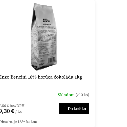
Enzo Bencini 18% horúca čokoláda 1kg
Skladom
(>10 ks)
7,56 € bez DPH
Do košíka
9,30 €
/ ks
Obsahuje 18% kakaa