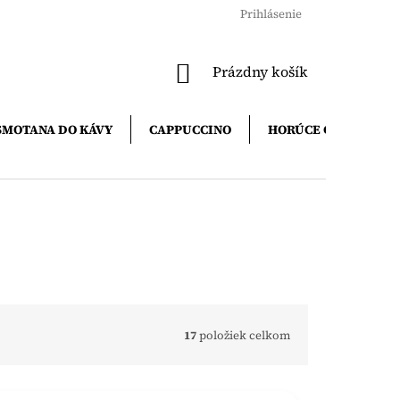
Prihlásenie
NÁKUPNÝ
Prázdny košík
KOŠÍK
SMOTANA DO KÁVY
CAPPUCCINO
HORÚCE ČOKOLÁDY
17
položiek celkom