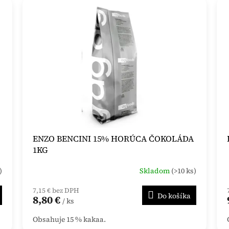
ENZO BENCINI 15% HORÚCA ČOKOLÁDA
1KG
)
Skladom
(>10 ks)
7,15 € bez DPH
Do košíka
8,80 €
/ ks
Obsahuje 15 % kakaa.