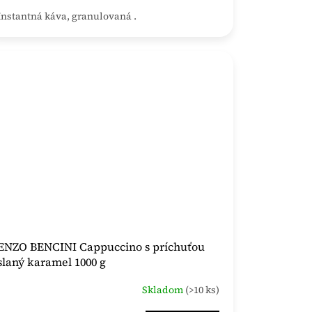
Instantná káva, granulovaná .
ENZO BENCINI Cappuccino s príchuťou
slaný karamel 1000 g
Skladom
(>10 ks)