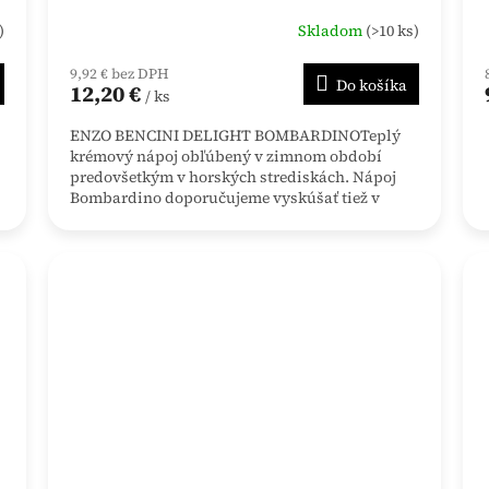
)
Skladom
(>10 ks)
9,92 € bez DPH
Do košíka
12,20 €
/ ks
ENZO BENCINI DELIGHT BOMBARDINOTeplý
krémový nápoj obľúbený v zimnom období
predovšetkým v horských strediskách. Nápoj
Bombardino doporučujeme vyskúšať tiež v
kombinácii s...