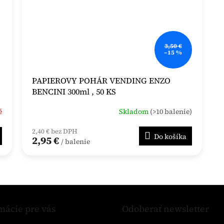
3,50 €
–15 %
PAPIEROVY POHÁR VENDING ENZO
BENCINI 300ml , 50 KS
é
Skladom
(>10 balenie)
2,40 € bez DPH
Do košíka
2,95 €
/ balenie
O
v
l
á
mácie pre vás
Odoberať newsletter
d
a