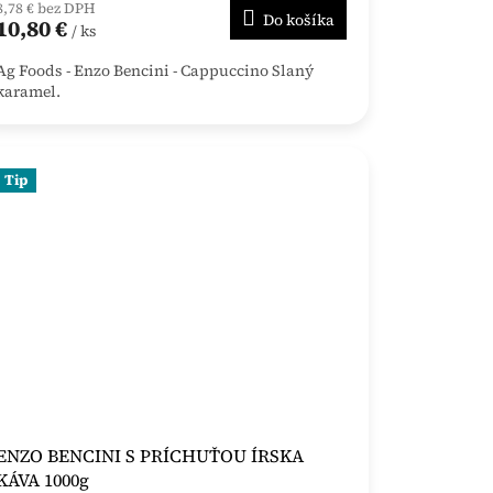
8,78 € bez DPH
Do košíka
10,80 €
/ ks
Ag Foods - Enzo Bencini - Cappuccino Slaný
karamel.
Tip
ENZO BENCINI S PRÍCHUŤOU ÍRSKA
KÁVA 1000g