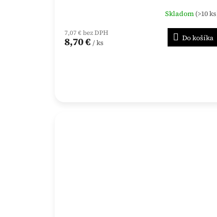
Skladom
(>10 ks
7,07 € bez DPH
Do košíka
8,70 €
/ ks