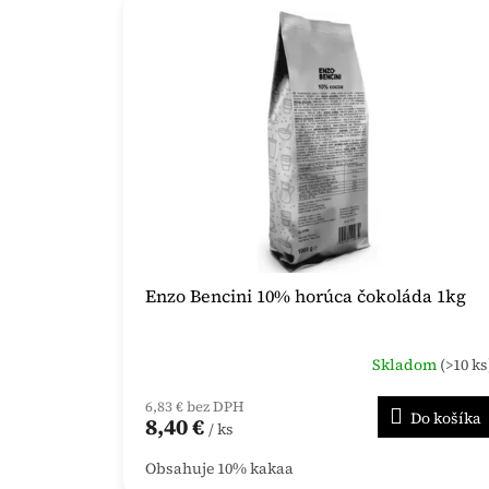
ý
i
p
e
i
p
s
r
p
o
r
d
o
u
d
k
u
t
k
o
t
v
o
Enzo Bencini 10% horúca čokoláda 1kg
v
Skladom
(>10 ks
6,83 € bez DPH
Do košíka
8,40 €
/ ks
Obsahuje 10% kakaa