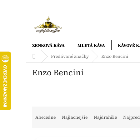
Prejsť
na
obsah
ZRNKOVÁ KÁVA
MLETÁ KÁVA
KÁVOVÉ K
Domov
Predávané značky
Enzo Bencini
Enzo Bencini
R
a
Abecedne
Najlacnejšie
Najdrahšie
Najpred
d
e
V
n