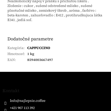
Nealkoholický nápoj v prášku s príchuťou likéru .
Zloženie : cukor , sušené odstredené mlieko , sušené
plnotučné mlieko , zemiekový škrob , aróma , farbivo :
beta-karoten , zahusťovadlo : E412 , protihrudkujuca látka
E341 , jedlá soľ.
Dodatočné parametre
Kategória
:
CAPPUCCINO
Hmotnosť
:
1 kg
EAN
:
8594003667497
Z
á
p
ä
Kontakt
t
i
Info
@
najlepsie.coffee
e
+421 907 113 392