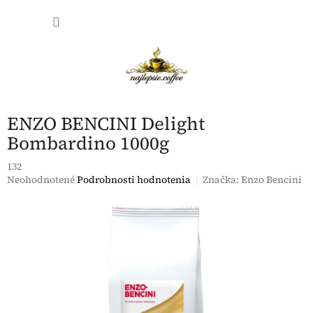
Prejsť
NÁKU
na
obsah
KOŠÍK
ENZO BENCINI Delight
Bombardino 1000g
132
Priemerné
Neohodnotené
Podrobnosti hodnotenia
Značka:
Enzo Bencini
hodnotenie
produktu
je
0,0
z
5
hviezdičiek.