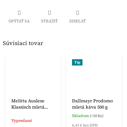
OPÝTAŤ SA
STRÁŽIŤ
ZDIEĽAŤ
Súvisiaci tovar
Tip
Melitta Auslese
Dallmayr Prodomo
Klassisch mletá
mletá káva 500 g
káva 500 g
Skladom
(>10 ks)
Priemerné
Vypredané
hodnotenie
6,43 € bez DPH