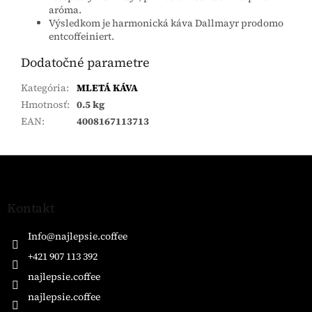
aróma.
Výsledkom je harmonická káva Dallmayr prodomo
entcoffeiniert.
Dodatočné parametre
Kategória
:
MLETÁ KÁVA
Hmotnosť
:
0.5 kg
EAN
:
4008167113713
Z
á
p
ä
Kontakt
t
i
Info
@
najlepsie.coffee
e
+421 907 113 392
najlepsie.coffee
najlepsie.coffee