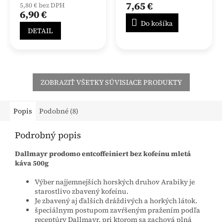
produktu
7,65 €
5,80 € bez DPH
je
6,90 €
5,0
Do košíka
z
DETAIL
5
hviezdičiek.
ZOBRAZIŤ VŠETKY SÚVISIACE PRODUKTY
Popis
Podobné (8)
Podrobný popis
Dallmayr prodomo entcoffeiniert bez kofeínu mletá
káva 500g
Výber najjemnejších horských druhov Arabiky je
starostlivo zbavený kofeínu.
Je zbavený aj ďalších dráždivých a horkých látok.
špeciálnym postupom zavŕšeným pražením podľa
receptúry Dallmayr, pri ktorom sa zachová plná