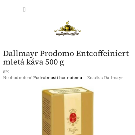
Prejsť
NÁKU
na
obsah
KOŠÍK
Dallmayr Prodomo Entcoffeiniert
mletá káva 500 g
829
Priemerné
Neohodnotené
Podrobnosti hodnotenia
Značka:
Dallmayr
hodnotenie
produktu
je
0,0
z
5
hviezdičiek.