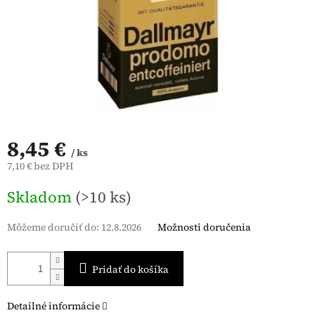
8,45 €
/ ks
7,10 € bez DPH
Jednotková
Skladom
(>10 ks)
cena:
Môžeme doručiť do:
12.8.2026
Možnosti doručenia
Pridať do košíka
Detailné informácie