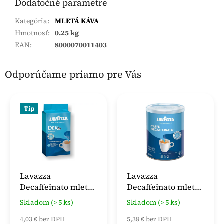
Dodatočné parametre
Kategória
:
MLETÁ KÁVA
Hmotnosť
:
0.25 kg
EAN
:
8000070011403
Odporúčame priamo pre Vás
Tip
Lavazza
Lavazza
Decaffeinato mletá
Decaffeinato mletá
káva 250 g
káva 250 g Doza
Skladom (> 5 ks)
Skladom (> 5 ks)
4,03 € bez DPH
5,38 € bez DPH