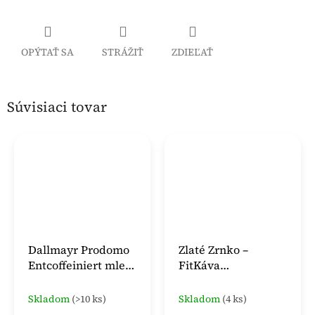
OPÝTAŤ SA
STRÁŽIŤ
ZDIEĽAŤ
Súvisiaci tovar
Dallmayr Prodomo
Zlaté Zrnko –
Entcoffeiniert mletá
FitKáva
káva 500 g
(Bezkofeínová 100%
arabika) – mletá v
Skladom
(>10 ks)
Skladom
(4 ks)
dóze 250g