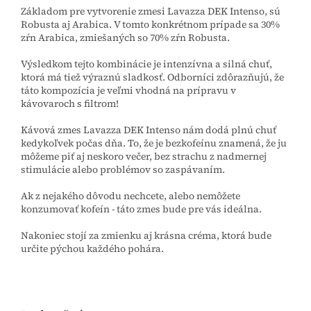
Základom pre vytvorenie zmesi Lavazza DEK Intenso, sú
Robusta aj Arabica. V tomto konkrétnom prípade sa 30%
zŕn Arabica, zmiešaných so 70% zŕn Robusta.
Výsledkom tejto kombinácie je intenzívna a silná chuť,
ktorá má tiež výraznú sladkosť. Odborníci zdôrazňujú, že
táto kompozícia je veľmi vhodná na prípravu v
kávovaroch s filtrom!
Kávová zmes Lavazza DEK Intenso nám dodá plnú chuť
kedykoľvek počas dňa. To, že je bezkofeínu znamená, že ju
môžeme piť aj neskoro večer, bez strachu z nadmernej
stimulácie alebo problémov so zaspávaním.
Ak z nejakého dôvodu nechcete, alebo nemôžete
konzumovať kofeín - táto zmes bude pre vás ideálna.
Nakoniec stojí za zmienku aj krásna créma, ktorá bude
určite pýchou každého pohára.