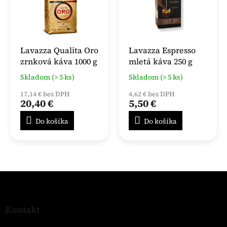
Lavazza Qualita Oro
Lavazza Espresso
zrnková káva 1000 g
mletá káva 250 g
Skladom (> 5 ks)
Skladom (> 5 ks)
17,14 € bez DPH
4,62 € bez DPH
20,40 €
5,50 €
Do košíka
Do košíka
Z
á
p
ä
Kontakt
t