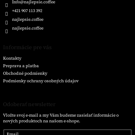
i
Info
@
najlepsie.coffee
e
+421 907 113 392
najlepsie.coffee
najlepsie.coffee
Informácie pre vás
Kontakty
Preprava a platba
Obchodné podmienky
Podmienky ochrany osobných údajov
Odoberať newsletter
Vložte svoj e-mail a my Vám budeme zasielať informácie o
nových produktoch na našom e-shope.
Email