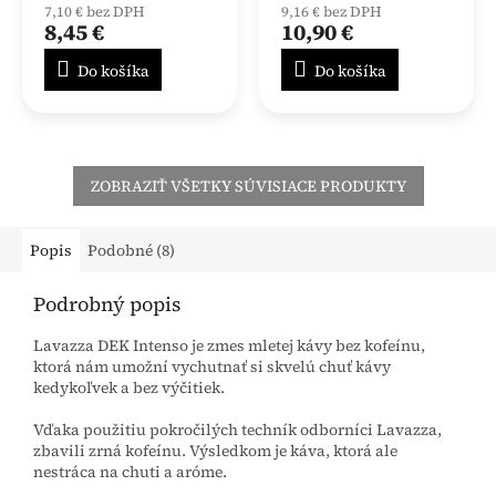
7,10 € bez DPH
9,16 € bez DPH
8,45 €
10,90 €
Do košíka
Do košíka
ZOBRAZIŤ VŠETKY SÚVISIACE PRODUKTY
Popis
Podobné (8)
Podrobný popis
Lavazza DEK Intenso je zmes mletej kávy bez kofeínu,
ktorá nám umožní vychutnať si skvelú chuť kávy
kedykoľvek a bez výčitiek.
Vďaka použitiu pokročilých techník odborníci Lavazza,
zbavili zrná kofeínu. Výsledkom je káva, ktorá ale
nestráca na chuti a aróme.