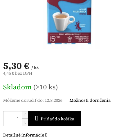
5,30 €
/ ks
4,45 € bez DPH
Jednotková
Skladom
(>10 ks)
cena:
Môžeme doručiť do:
12.8.2026
Možnosti doručenia
Pridať do košíka
Detailné informácie