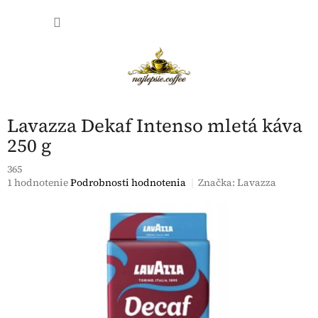
Prejsť
NÁKU
na
obsah
KOŠÍK
Lavazza Dekaf Intenso mletá káva
250 g
365
Priemerné
1 hodnotenie
Podrobnosti hodnotenia
Značka:
Lavazza
hodnotenie
produktu
je
5,0
z
5
hviezdičiek.