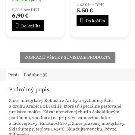
hodnotenie
4,62 € bez DPH
produktu
5,50 €
5,80 € bez DPH
je
6,90 €
4,0
Do košíka
z
Do košíka
5
hviezdičiek.
ZOBRAZIŤ VŠETKY SÚVISIACE PRODUKTY
Popis
Podobné (8)
Podrobný popis
Zmes mletej kávy Robusta z Afriky a východnej Ázie
a druhu Arabica z Brazílie, ktoré sú špeciálne pestované
pre kávu mokka. Káva intenzívnej chuti s čokoládovým
podtónom, vhodná aj na prípravu capuccina, latte
a ľadovej kávy. Hmotnosť 250 g. Zmes praženej mletej kávy.
Skladujte pri teplote 10-24°C. Skladujte v suchu. Pôvod
Taliansko.