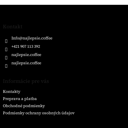
Z
á
p
ä
Kontakt
t
i
Info
@
najlepsie.coffee
e
+421 907 113 392
najlepsie.coffee
najlepsie.coffee
Informácie pre vás
Kontakty
Preprava a platba
Obchodné podmienky
Podmienky ochrany osobných údajov