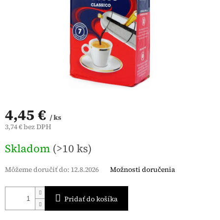
4,45 €
/ ks
3,74 € bez DPH
Jednotková
Skladom
(>10 ks)
cena:
Môžeme doručiť do:
12.8.2026
Možnosti doručenia
Pridať do košíka