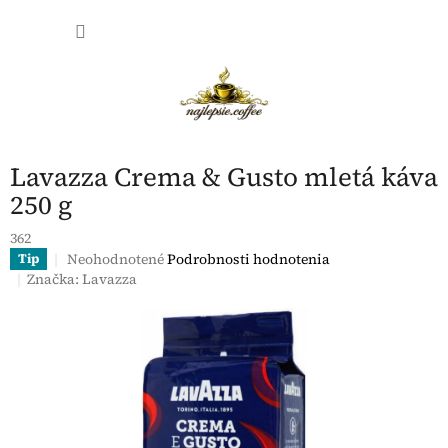
Prejsť
NÁKU
na
obsah
KOŠÍK
Lavazza Crema & Gusto mletá káva
250 g
362
Priemerné
Neohodnotené
Podrobnosti hodnotenia
Tip
hodnotenie
Značka:
Lavazza
produktu
je
0,0
z
5
hviezdičiek.