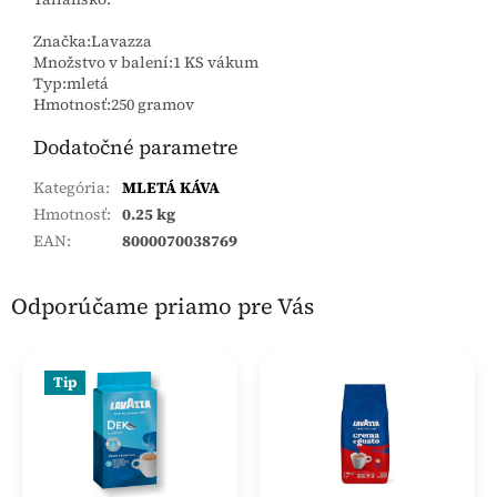
Značka:Lavazza
Množstvo v balení:1 KS vákum
Typ:mletá
Hmotnosť:250 gramov
Dodatočné parametre
Kategória
:
MLETÁ KÁVA
Hmotnosť
:
0.25 kg
EAN
:
8000070038769
Odporúčame priamo pre Vás
Tip