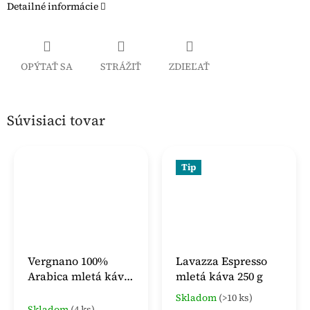
Detailné informácie
OPÝTAŤ SA
STRÁŽIŤ
ZDIEĽAŤ
Súvisiaci tovar
Tip
Vergnano 100%
Lavazza Espresso
Arabica mletá káva
mletá káva 250 g
v dóze 250g
Skladom
(>10 ks)
Priemerné
Skladom
(4 ks)