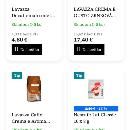
Lavazza
LAVAZZA CREMA E
Decaffeinato mletá
GUSTO ZRNKOVÁ
káva 250 g
KÁVA 1KG
Skladom (> 5 ks)
Skladom (> 5 ks)
4,03 € bez DPH
14,62 € bez DPH
4,80 €
17,40 €
Do košíka
Do košíka
Tip
Tip
2,30 €
–15 %
Lavazza Caffé
Nescafé 2v1 Classic
Crema e Aroma
10 x 8 g
zrnková 1000 g
Skladom (> 5 ks)
Skladom (> 5 ks)