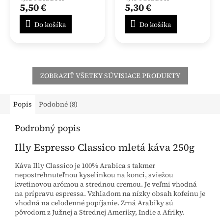
produktu
produktu
5,50 €
5,30 €
je
je
4,0
5,0
Do košíka
Do košíka
z
z
5
5
hviezdičiek.
hviezdičiek.
ZOBRAZIŤ VŠETKY SÚVISIACE PRODUKTY
Popis
Podobné (8)
Podrobný popis
Illy Espresso Classico mletá káva 250g
Káva Illy Classico je 100% Arabica s takmer
nepostrehnuteľnou kyselinkou na konci, sviežou
kvetinovou arómou a strednou cremou. Je veľmi vhodná
na prípravu espressa. Vzhľadom na nízky obsah kofeínu je
vhodná na celodenné popíjanie. Zrná Arabiky sú
pôvodom z Južnej a Strednej Ameriky, Indie a Afriky.