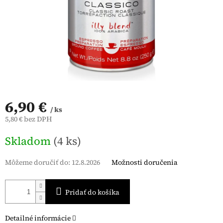
6,90 €
/ ks
5,80 € bez DPH
Jednotková
Skladom
(4 ks)
cena:
Môžeme doručiť do:
12.8.2026
Možnosti doručenia
Pridať do košíka
Detailné informácie