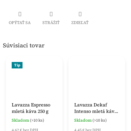
OPÝTAŤ SA
STRÁŽIŤ
ZDIEĽAŤ
Súvisiaci tovar
Tip
Lavazza Espresso
Lavazza Dekaf
mletá káva 250 g
Intenso mletá káva
250 g
Skladom
(>10 ks)
Skladom
(>10 ks)
Priemerné
Priemerné
hodnotenie
hodnotenie
4,62 € bez DPH
4,45 € bez DPH