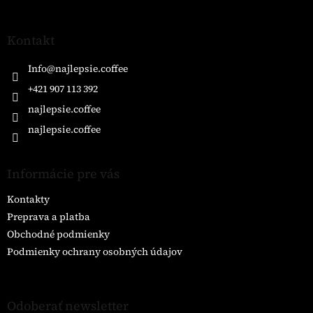
á
p
ä
Kontakt
t
i
Info
@
najlepsie.coffee
e
+421 907 113 392
najlepsie.coffee
najlepsie.coffee
Informácie pre vás
Kontakty
Preprava a platba
Obchodné podmienky
Podmienky ochrany osobných údajov
Odoberať newsletter