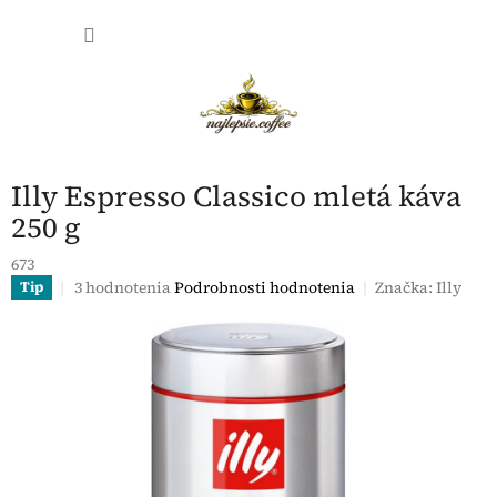
Prejsť
NÁKU
na
obsah
KOŠÍK
Illy Espresso Classico mletá káva
250 g
673
Priemerné
3 hodnotenia
Podrobnosti hodnotenia
Značka:
Illy
Tip
hodnotenie
produktu
je
4,7
z
5
hviezdičiek.