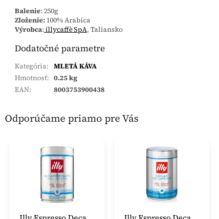
Balenie
: 250g
Zloženie:
100% Arabica
Výrobca
:
illycaffè SpA
, Taliansko
Dodatočné parametre
Kategória
:
MLETÁ KÁVA
Hmotnosť
:
0.25 kg
EAN
:
8003753900438
Odporúčame priamo pre Vás
Illy Espresso Deca
Illy Espresso Deca