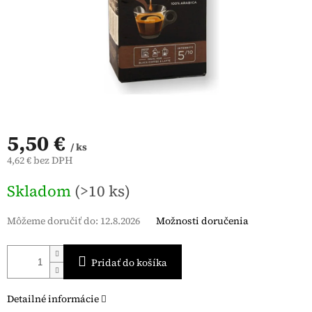
5,50 €
/ ks
4,62 € bez DPH
Jednotková
Skladom
(>10 ks)
cena:
Môžeme doručiť do:
12.8.2026
Možnosti doručenia
Pridať do košíka
Detailné informácie