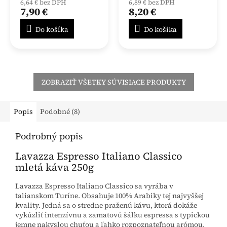
6,64 € bez DPH
6,89 € bez DPH
7,90 €
8,20 €
Do košíka
Do košíka
ZOBRAZIŤ VŠETKY SÚVISIACE PRODUKTY
Popis
Podobné (8)
Podrobný popis
Lavazza Espresso Italiano Classico
mletá káva 250g
Lavazza Espresso Italiano Classico sa vyrába v
talianskom Turíne. Obsahuje 100% Arabiky tej najvyššej
kvality. Jedná sa o stredne praženú kávu, ktorá dokáže
vykúzliť intenzívnu a zamatovú šálku espressa s typickou
jemne nakyslou chuťou a ľahko rozpoznateľnou arómou,