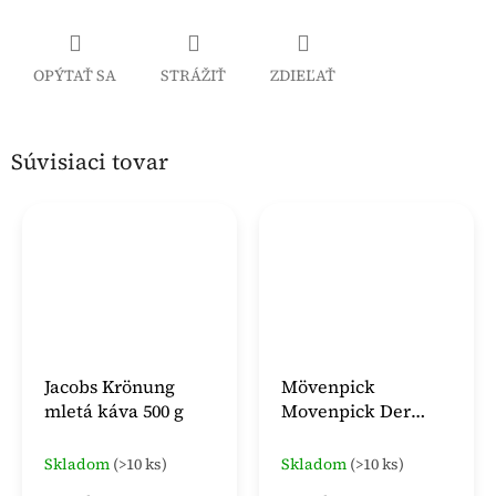
OPÝTAŤ SA
STRÁŽIŤ
ZDIEĽAŤ
Súvisiaci tovar
Jacobs Krönung
Mövenpick
mletá káva 500 g
Movenpick Der
Himmlische mletá
káva 500 g
Skladom
(>10 ks)
Skladom
(>10 ks)