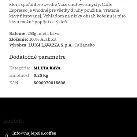
ktorá spoľahlivo zvedie Vaše chuťové zmysly. Caffe
Espresso je vhodné pre všetky druhy použitia, vrátane
kávy filtrovanej. Vzhľadom na nízky obsah kofeínu je túto
kávu možné popíjať celý deň.
Balenie:
250g mletá káva
Zloženie:
100% Arabica
Výrobca
:
LUIGI LAVAZZA S.p.A
., Taliansko
Dodatočné parametre
Kategória
:
MLETÁ KÁVA
Hmotnosť
:
0.25 kg
EAN
:
8000070018808
Z
á
p
ä
Kontakt
t
i
Info
@
najlepsie.coffee