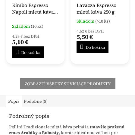
Kimbo Espresso
Lavazza Espresso
Napoli mletá káva
mletá káva 250 g
250 g
Skladom
(>10 ks)
Priemerné
Skladom
(10 ks)
hodnotenie
4,62 € bez DPH
produktu
5,50 €
4,29 € bez DPH
je
5,10 €
4,0
Do košíka
z
Do košíka
5
hviezdičiek.
ZOBRAZIŤ VŠETKY SÚVISIACE PRODUKTY
Popis
Podobné (8)
Podrobný popis
Pellini Tradizionale mletá káva prináša
tmavšie praženú
zmes Arabiky a Robusty
, ktorá je ideálnou voľbou pre