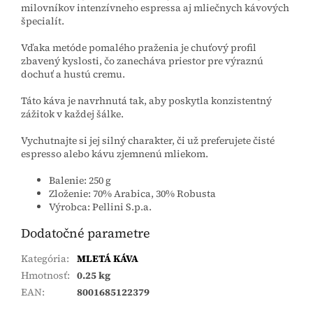
milovníkov intenzívneho espressa aj mliečnych kávových
špecialít.
Vďaka metóde pomalého praženia je chuťový profil
zbavený kyslosti, čo zanecháva priestor pre výraznú
dochuť a hustú cremu.
Táto káva je navrhnutá tak, aby poskytla konzistentný
zážitok v každej šálke.
Vychutnajte si jej silný charakter, či už preferujete čisté
espresso alebo kávu zjemnenú mliekom.
Balenie: 250 g
Zloženie: 70% Arabica, 30% Robusta
Výrobca: Pellini S.p.a.
Dodatočné parametre
Kategória
:
MLETÁ KÁVA
Hmotnosť
:
0.25 kg
EAN
:
8001685122379