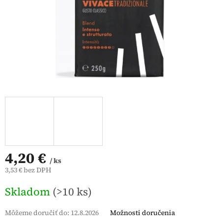
4,20 €
/ ks
3,53 € bez DPH
Jednotková
Skladom
(>10 ks)
cena:
Môžeme doručiť do:
12.8.2026
Možnosti doručenia