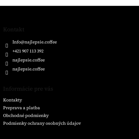
Z
á
p
ä
Kontakt
t
i
Info
@
najlepsie.coffee
e
+421 907 113 392
najlepsie.coffee
najlepsie.coffee
Informácie pre vás
Kontakty
Preprava a platba
Obchodné podmienky
Podmienky ochrany osobných údajov