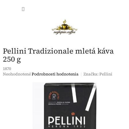
Prejsť
NÁKU
na
obsah
KOŠÍK
Pellini Tradizionale mletá káva
250 g
1870
Priemerné
Neohodnotené
Podrobnosti hodnotenia
Značka:
Pellini
hodnotenie
produktu
je
0,0
z
5
hviezdičiek.