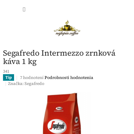
Prejsť
NÁKU
na
obsah
KOŠÍK
Segafredo Intermezzo zrnková
káva 1 kg
341
Priemerné
7 hodnotení
Podrobnosti hodnotenia
Tip
hodnotenie
Značka:
Segafredo
produktu
je
4,7
z
5
hviezdičiek.