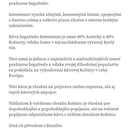
pražiarne Segafredo.
Intermezzo vyniká silnými, korenenými tónmi, spojenými
s hustou créma a celkovo plnou chuťou s mierne horkým
zakončením.
Káva Segafredo Intermezzo je zmes 60% Arabiky a 40%
Robusty, vďaka čomu v nej nachádzame výrazný kyslý
tón.
Táto zmes je jednou z najstarších a najtradičnejších zmesí
pražiarne Segafredo a vďaka svojej dlhodobej popularite
sa podieľala na vybudovaní kávovej kultúry v celej
Európe.
Táto káva je vhodná na prípravu nielen espressa, ale aj
iných kávových nápojov.
Vzhľadom k vyššiemu obsahu kofeínu je vhodná pre
dopoludňajšie a popoludňajšie popíjanie, ale na večerné
popíjanie odporúčame kávu s nižším obsahom kofeínu.
Zrná sú pôvodom z Brazílie.