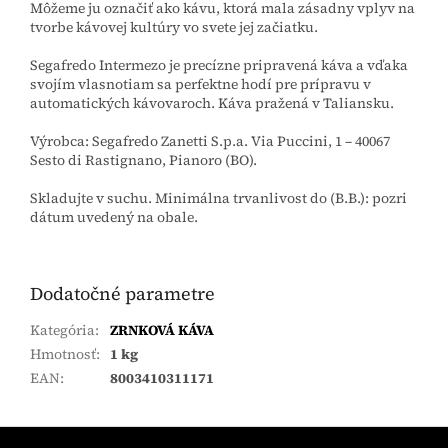
Môžeme ju označiť ako kávu, ktorá mala zásadny vplyv na
tvorbe kávovej kultúry vo svete jej začiatku.
Segafredo Intermezo je precízne pripravená káva a vďaka
svojím vlasnotiam sa perfektne hodí pre prípravu v
automatických kávovaroch.
Káva pražená v Taliansku.
Výrobca: Segafredo Zanetti S.p.a. Via Puccini, 1 – 40067
Sesto di Rastignano, Pianoro (BO)
.
Skladujte v suchu. Minimálna trvanlivost do (B.B.): pozri
dátum uvedený na obale.
Dodatočné parametre
Kategória
:
ZRNKOVÁ KÁVA
Hmotnosť
:
1 kg
EAN
:
8003410311171
Z