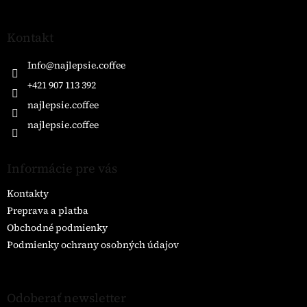
á
p
ä
Kontakt
t
i
Info
@
najlepsie.coffee
e
+421 907 113 392
najlepsie.coffee
najlepsie.coffee
Informácie pre vás
Kontakty
Preprava a platba
Obchodné podmienky
Podmienky ochrany osobných údajov
Odoberať newsletter