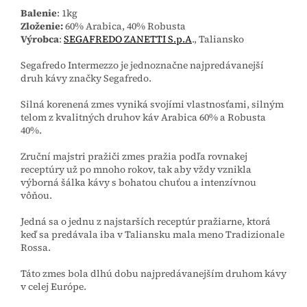
Balenie
: 1kg
Zloženie:
60% Arabica, 40% Robusta
Výrobca
:
SEGAFREDO ZANETTI S.p.A
., Taliansko
Segafredo Intermezzo je jednoznačne najpredávanejší
druh kávy značky Segafredo.
Silná korenená zmes vyniká svojími vlastnosťami, silným
telom z kvalitných druhov káv Arabica 60% a Robusta
40%.
Zruční majstri pražiči zmes pražia podľa rovnakej
receptúry už po mnoho rokov, tak aby vždy vznikla
výborná šálka kávy s bohatou chuťou a intenzívnou
vôňou.
Jedná sa o jednu z najstarších receptúr pražiarne, ktorá
keď sa predávala iba v Taliansku mala meno Tradizionale
Rossa.
Táto zmes bola dlhú dobu najpredávanejším druhom kávy
v celej Európe.