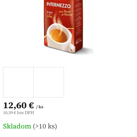
12,60 €
/ ks
10,59 € bez DPH
Jednotková
Skladom
(>10 ks)
cena: