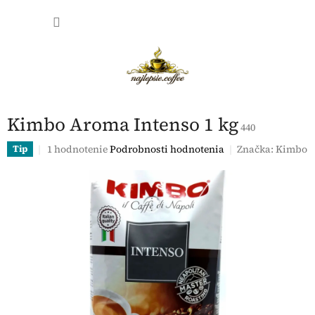
Prejsť
NÁKU
na
obsah
KOŠÍK
Kimbo Aroma Intenso 1 kg
440
Priemerné
1 hodnotenie
Podrobnosti hodnotenia
Značka:
Kimbo
Tip
hodnotenie
produktu
je
4,0
z
5
hviezdičiek.