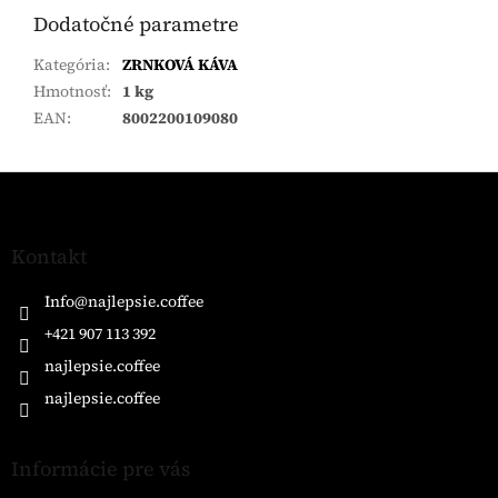
Dodatočné parametre
Kategória
:
ZRNKOVÁ KÁVA
Hmotnosť
:
1 kg
EAN
:
8002200109080
Z
á
p
ä
Kontakt
t
i
Info
@
najlepsie.coffee
e
+421 907 113 392
najlepsie.coffee
najlepsie.coffee
Informácie pre vás