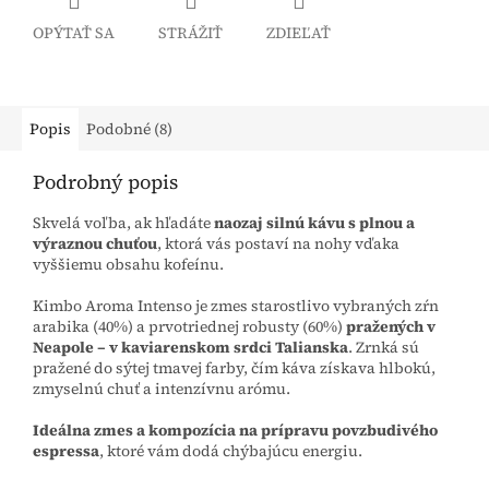
OPÝTAŤ SA
STRÁŽIŤ
ZDIEĽAŤ
Popis
Podobné (8)
Podrobný popis
Skvelá voľba, ak hľadáte
naozaj silnú kávu s plnou a
výraznou chuťou
, ktorá vás postaví na nohy vďaka
vyššiemu obsahu kofeínu.
Kimbo Aroma Intenso je zmes starostlivo vybraných zŕn
arabika (40%) a prvotriednej robusty (60%)
pražených v
Neapole – v kaviarenskom srdci Talianska
. Zrnká sú
pražené do sýtej tmavej farby, čím káva získava hlbokú,
zmyselnú chuť a intenzívnu arómu.
Ideálna zmes a kompozícia na prípravu povzbudivého
espressa
, ktoré vám dodá chýbajúcu energiu.