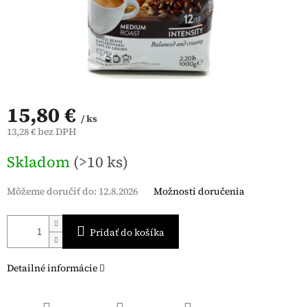
15,80 €
/ ks
13,28 € bez DPH
Jednotková
Skladom
(>10 ks)
cena:
Môžeme doručiť do:
12.8.2026
Možnosti doručenia
Pridať do košíka
Detailné informácie