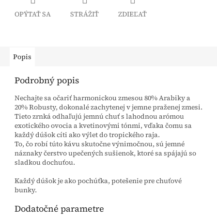
OPÝTAŤ SA
STRÁŽIŤ
ZDIEĽAŤ
Popis
Podrobný popis
Nechajte sa očariť harmonickou zmesou 80% Arabiky a
20% Robusty, dokonalé zachytenej v jemne praženej zmesi.
Tieto zrnká odhaľujú jemnú chuť s lahodnou arómou
exotického ovocia a kvetinovými tónmi, vďaka čomu sa
každý dúšok cíti ako výlet do tropického raja.
To, čo robí túto kávu skutočne výnimočnou, sú jemné
náznaky čerstvo upečených sušienok, ktoré sa spájajú so
sladkou dochuťou.
Každý dúšok je ako pochúťka, potešenie pre chuťové
bunky.
Dodatočné parametre