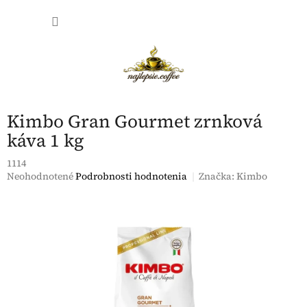
Prejsť
NÁKU
na
obsah
KOŠÍK
Kimbo Gran Gourmet zrnková
káva 1 kg
1114
Priemerné
Neohodnotené
Podrobnosti hodnotenia
Značka:
Kimbo
hodnotenie
produktu
je
0,0
z
5
hviezdičiek.