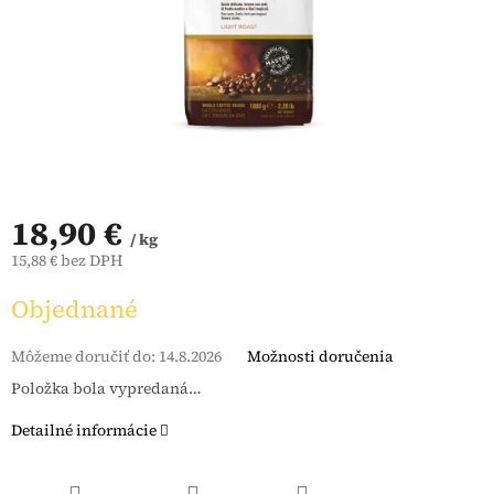
18,90 €
/ kg
15,88 € bez DPH
Jednotková
Objednané
cena:
Môžeme doručiť do:
14.8.2026
Možnosti doručenia
Položka bola vypredaná…
Detailné informácie