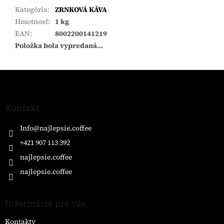
Kategória
:
ZRNKOVÁ KÁVA
Hmotnosť
:
1 kg
EAN
:
8002200141219
Položka bola vypredaná…
Z
á
p
ä
Kontakt
t
i
Info
@
najlepsie.coffee
e
+421 907 113 392
najlepsie.coffee
najlepsie.coffee
Informácie pre vás
Kontakty