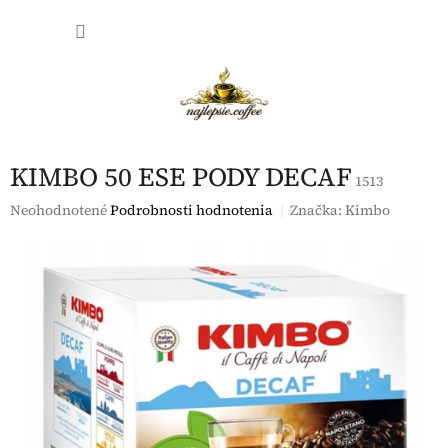
Prejsť
NÁKU
na
obsah
KOŠÍK
KIMBO 50 ESE PODY DECAF
1513
Priemerné
Neohodnotené
Podrobnosti hodnotenia
Značka:
Kimbo
hodnotenie
produktu
je
0,0
z
5
hviezdičiek.