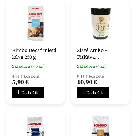
Kimbo Decaf mletá
Zlaté Zrnko –
káva 250 g
FitKáva
(Bezkofeínová 100%
Skladom (> 5 ks)
Skladom (4 ks)
arabika) – mletá v
dóze 250g
4,96 € bez DPH
9,16 € bez DPH
5,90 €
10,90 €
Do košíka
Do košíka