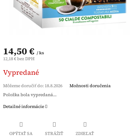
14,50 €
/ ks
12,18 € bez DPH
Jednotková
Vypredané
cena:
Môžeme doručiť do:
18.8.2026
Možnosti doručenia
Položka bola vypredaná…
Detailné informácie
OPÝTAŤ SA
STRÁŽIŤ
ZDIEĽAŤ