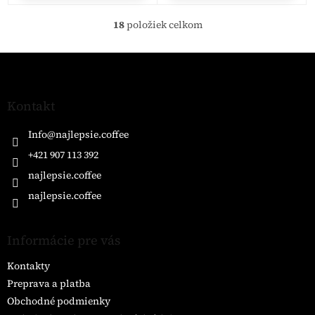
18
položiek celkom
O
v
l
Z
á
á
d
p
a
ä
Kontakt
c
t
i
i
Info
@
najlepsie.coffee
e
e
p
+421 907 113 392
r
najlepsie.coffee
v
k
najlepsie.coffee
y
v
ý
Informácie pre vás
p
i
Kontakty
s
u
Preprava a platba
Obchodné podmienky