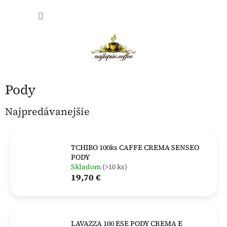
Prejsť
NÁKU
na
obsah
KOŠÍK
Pody
Najpredávanejšie
TCHIBO 100ks CAFFE CREMA SENSEO
PODY
Skladom
(>10 ks)
19,70 €
LAVAZZA 100 ESE PODY CREMA E