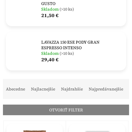
GUSTO
Skladom
(>10 ks)
21,50 €
LAVAZZA 150 ESE PODY GRAN
ESPRESSO INTENSO
Skladom
(>10 ks)
29,40 €
R
a
Abecedne
Najlacnejšie
Najdrahšie
Najpredávanejšie
d
e
n
OTVORIŤ FILTER
i
e
V
p
ý