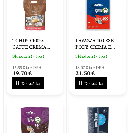
r
p
o
i
d
s
u
p
k
r
t
o
o
TCHIBO 100ks
LAVAZZA 100 ESE
d
v
CAFFE CREMA
PODY CREMA E
u
SENSEO PODY
GUSTO
k
Skladom (> 5 ks)
Skladom (> 5 ks)
t
16,55 € bez DPH
18,07 € bez DPH
o
19,70 €
21,50 €
v
Do košíka
Do košíka