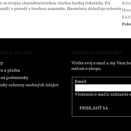
 so svojou charakteristickou chuťou horkej čokolády. Pri
Kate
andlí v pozadí s trochou amaretta. Harmóniu dolaďuje robusta
Hmo
EAN
Polo
mácie pre vás
Odoberať newsletter
ty
Vložte svoj e-mail a my Vám b
našom e-shope.
a a platba
né podmienky
Email
nky ochrany osobných údajov
Vložením e-mailu súhlasíte 
PRIHLÁSIŤ SA