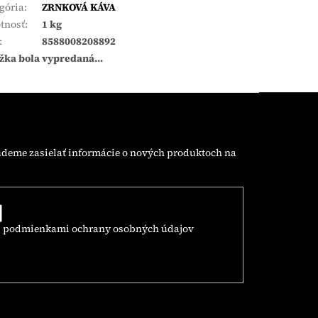
gória
:
ZRNKOVÁ KÁVA
tnosť
:
1 kg
:
8588008208892
žka bola vypredaná…
udeme zasielať informácie o nových produktoch na
s
podmienkami ochrany osobných údajov