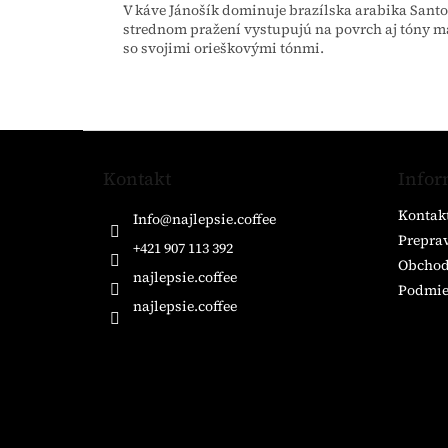
V káve Jánošík dominuje brazílska arabika Santos
strednom pražení vystupujú na povrch aj tóny m
so svojimi orieškovými tónmi.
Z
á
Kontakt
Infor
p
ä
Kontak
Info
@
najlepsie.coffee
t
Preprav
i
+421 907 113 392
Obchod
e
najlepsie.coffee
Podmie
najlepsie.coffee