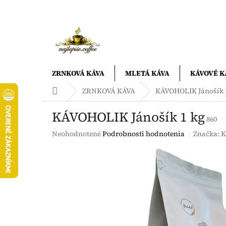
Prejsť
na
obsah
ZRNKOVÁ KÁVA
MLETÁ KÁVA
KÁVOVÉ K
Domov
ZRNKOVÁ KÁVA
KÁVOHOLIK Jánošík 
KÁVOHOLIK Jánošík 1 kg
860
Priemerné
Neohodnotené
Podrobnosti hodnotenia
Značka:
K
hodnotenie
produktu
je
0,0
z
5
hviezdičiek.