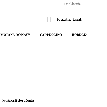
Prihlásenie
NÁKUPNÝ
Prázdny košík
KOŠÍK
SMOTANA DO KÁVY
CAPPUCCINO
HORÚCE ČOKOLÁDY
Možnosti doručenia