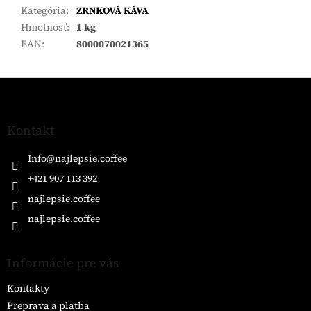
Kategória
:
ZRNKOVÁ KÁVA
Hmotnosť
:
1 kg
EAN
:
8000070021365
Z
á
p
ä
Kontakt
t
i
Info
@
najlepsie.coffee
e
+421 907 113 392
najlepsie.coffee
najlepsie.coffee
Informácie pre vás
Kontakty
Preprava a platba