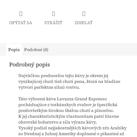
OPÝTAŤ SA
STRÁŽIŤ
ZDIEĽAŤ
Popis
Podobné (8)
Podrobný popis
Najväčšou prednosťou tejto kávy je okrem jej
vynikajúcej chuti tiež chutí pena, ktorá na hladine
vytvorí perfektne silnú vrstvu.
Táto výborná káva Lavazza Grand Espresso
pochádzajúce z toskánskych svahov je špecifická
predovšetkým širokou škálou chutí a plnosťou.
K jej charakteristickým vlastnostiam patrí hlavne
obrovské bohatstvo a sila výrazu kávy.
Vysoký podiel nejjakostnějších kávových zŕn Arabiky
zo Strednej a Južnej Ameriky doplnené o pikantné až