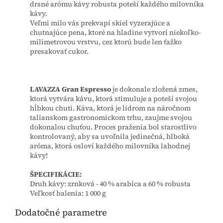
drsné arómu kávy robusta poteší každého milovníka
kávy.
Veľmi milo vás prekvapí skiel vyzerajúce a
chutnajúce pena, ktoré na hladine vytvorí niekoľko-
milimetrovou vrstvu, cez ktorú bude len ťažko
presakovať cukor.
LAVAZZA Gran Espresso
je dokonale zložená zmes,
ktorá vytvára kávu, ktorá stimuluje a poteší svojou
hĺbkou chuti. Káva, ktorá je lídrom na náročnom
talianskom gastronomickom trhu, zaujme svojou
dokonalou chuťou. Proces praženia bol starostlivo
kontrolovaný, aby sa uvoľnila jedinečná, hlboká
aróma, ktorá osloví každého milovníka lahodnej
kávy!
ŠPECIFIKÁCIE:
Druh kávy: zrnková - 40 % arabica a 60 % robusta
Veľkosť balenia: 1 000 g
Dodatočné parametre