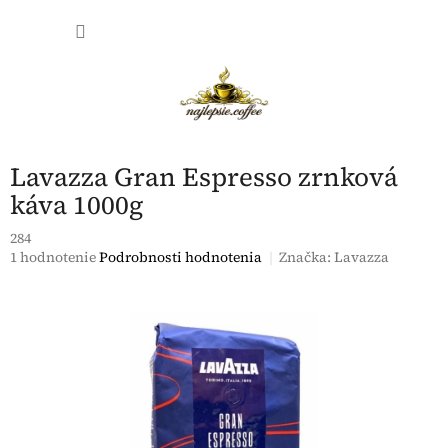
Prejsť
NÁKU
na
obsah
KOŠÍK
Lavazza Gran Espresso zrnková
káva 1000g
284
Priemerné
1 hodnotenie
Podrobnosti hodnotenia
Značka:
Lavazza
hodnotenie
produktu
je
5,0
z
5
hviezdičiek.