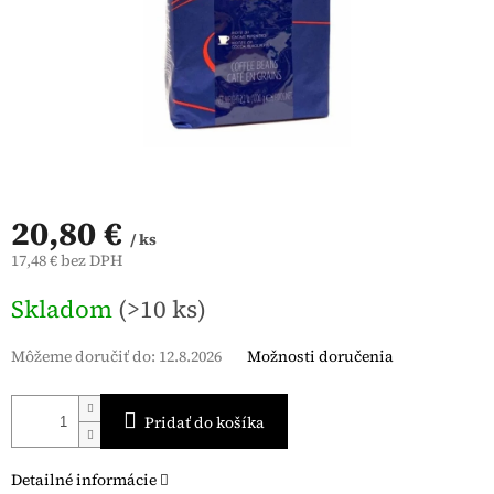
20,80 €
/ ks
17,48 € bez DPH
Jednotková
Skladom
(>10 ks)
cena:
Môžeme doručiť do:
12.8.2026
Možnosti doručenia
Pridať do košíka
Detailné informácie