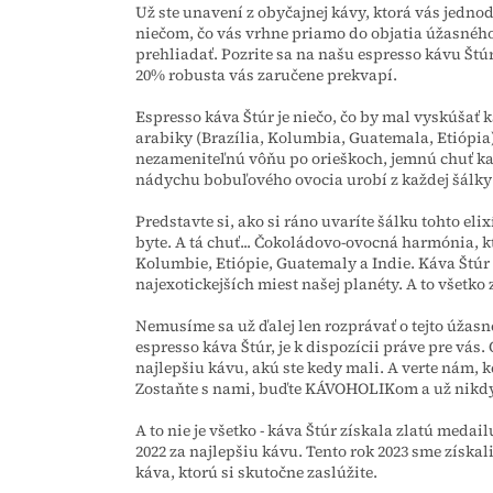
Už ste unavení z obyčajnej kávy, ktorá vás jedn
niečom, čo vás vrhne priamo do objatia úžasného
prehliadať. Pozrite sa na našu espresso kávu Št
20% robusta vás zaručene prekvapí.
Espresso káva Štúr je niečo, čo by mal vyskúšať
arabiky (Brazília, Kolumbia, Guatemala, Etiópia)
nezameniteľnú vôňu po orieškoch, jemnú chuť k
nádychu bobuľového ovocia urobí z každej šálky 
Predstavte si, ako si ráno uvaríte šálku tohto el
byte. A tá chuť... Čokoládovo-ovocná harmónia, k
Kolumbie, Etiópie, Guatemaly a Indie. Káva Štúr ni
najexotickejších miest našej planéty. A to všetko
Nemusíme sa už ďalej len rozprávať o tejto úžas
espresso káva Štúr, je k dispozícii práve pre vás. 
najlepšiu kávu, akú ste kedy mali. A verte nám, k
Zostaňte s nami, buďte KÁVOHOLIKom a už nikdy 
A to nie je všetko - káva Štúr získala zlatú meda
2022 za najlepšiu kávu. Tento rok 2023 sme získal
káva, ktorú si skutočne zaslúžite.