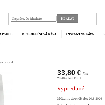
HĽADAŤ
APSULE
BEZKOFEÍNOVÁ KÁVA
INSTANTNA KÁVA
g
ávoholik
33,80 €
/ ks
28,40 € bez DPH
Jednotková
Vypredané
cena:
Môžeme doručiť do:
20.8.2026