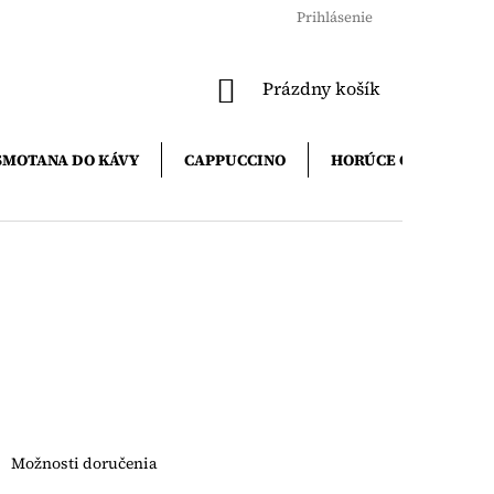
Prihlásenie
NÁKUPNÝ
Prázdny košík
KOŠÍK
SMOTANA DO KÁVY
CAPPUCCINO
HORÚCE ČOKOLÁDY
Možnosti doručenia