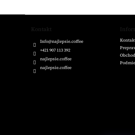
Z
á
Kontakt
Infor
p
ä
Kontak
Info
@
najlepsie.coffee
t
Preprav
i
+421 907 113 392
Obchod
e
najlepsie.coffee
Podmie
najlepsie.coffee