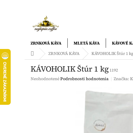
Prejsť
na
obsah
ZRNKOVÁ KÁVA
MLETÁ KÁVA
KÁVOVÉ K
Domov
ZRNKOVÁ KÁVA
KÁVOHOLIK Štúr 1 k
KÁVOHOLIK Štúr 1 kg
1192
Priemerné
Neohodnotené
Podrobnosti hodnotenia
Značka:
K
hodnotenie
produktu
je
0,0
z
5
hviezdičiek.