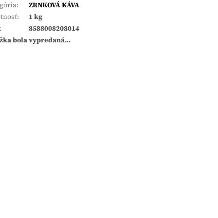
gória
:
ZRNKOVÁ KÁVA
tnosť
:
1 kg
:
8588008208014
žka bola vypredaná…