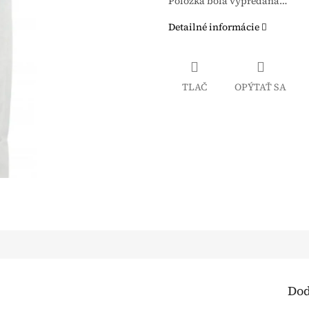
Položka bola vypredaná…
Detailné informácie
TLAČ
OPÝTAŤ SA
Dod