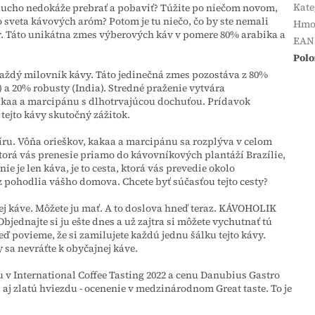
Kate
oducho nedokáže prebrať a pobaviť? Túžite po niečom novom,
 sveta kávových aróm? Potom je tu niečo, čo by ste nemali
Hmo
úr. Táto unikátna zmes výberových káv v pomere 80% arabika a
EAN
Polo
 každý milovník kávy. Táto jedinečná zmes pozostáva z 80%
 a 20% robusty (India). Stredné praženie vytvára
akaa a marcipánu s dlhotrvajúcou dochuťou. Prídavok
tejto kávy skutočný zážitok.
ixíru. Vôňa orieškov, kakaa a marcipánu sa rozplýva v celom
torá vás prenesie priamo do kávovníkových plantáží Brazílie,
e je len káva, je to cesta, ktorá vás prevedie okolo
 z pohodlia vášho domova. Chcete byť súčasťou tejto cesty?
nej káve. Môžete ju mať. A to doslova hneď teraz. KÁVOHOLIK
Objednajte si ju ešte dnes a už zajtra si môžete vychutnať tú
eď povieme, že si zamilujete každú jednu šálku tejto kávy.
sa nevráťte k obyčajnej káve.
ilu v International Coffee Tasting 2022 a cenu Danubius Gastro
i aj zlatú hviezdu - ocenenie v medzinárodnom Great taste. To je