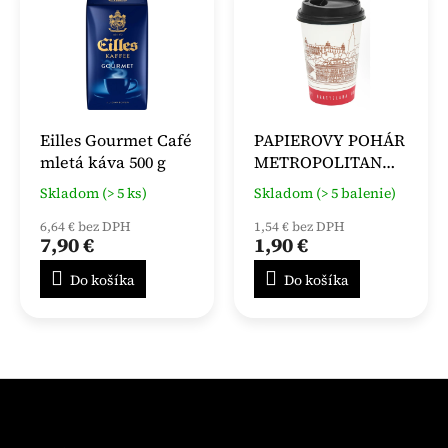
Eilles Gourmet Café
PAPIEROVY POHÁR
mletá káva 500 g
METROPOLITAN
VENDING 200ml , 50
Skladom (> 5 ks)
Skladom (> 5 balenie)
KS
6,64 € bez DPH
1,54 € bez DPH
7,90 €
1,90 €
Do košíka
Do košíka
Z
á
p