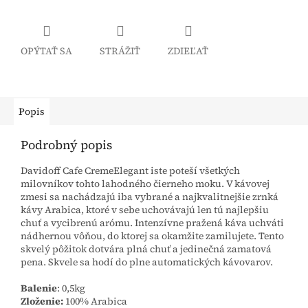
OPÝTAŤ SA
STRÁŽIŤ
ZDIEĽAŤ
Popis
Podrobný popis
Davidoff Cafe CremeElegant iste poteší všetkých
milovníkov tohto lahodného čierneho moku. V kávovej
zmesi sa nachádzajú iba vybrané a najkvalitnejšie zrnká
kávy Arabica, ktoré v sebe uchovávajú len tú najlepšiu
chuť a vycibrenú arómu. Intenzívne pražená káva uchváti
nádhernou vôňou, do ktorej sa okamžite zamilujete. Tento
skvelý pôžitok dotvára plná chuť a jedinečná zamatová
pena. Skvele sa hodí do plne automatických kávovarov.
Balenie
: 0,5kg
Zloženie:
100% Arabica