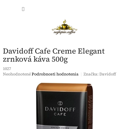
Prejsť
NÁKU
na
obsah
KOŠÍK
Davidoff Cafe Creme Elegant
zrnková káva 500g
1027
Priemerné
Neohodnotené
Podrobnosti hodnotenia
Značka:
Davidoff
hodnotenie
produktu
je
0,0
z
5
hviezdičiek.