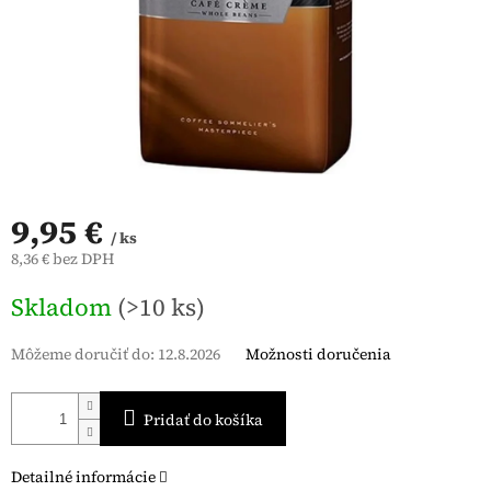
9,95 €
/ ks
8,36 € bez DPH
Jednotková
Skladom
(>10 ks)
cena:
Môžeme doručiť do:
12.8.2026
Možnosti doručenia
Pridať do košíka
Detailné informácie