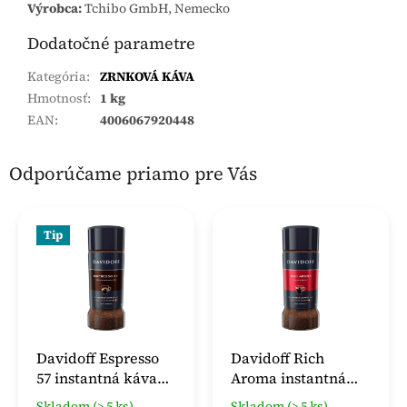
Výrobca:
Tchibo GmbH, Nemecko
Dodatočné parametre
Kategória
:
ZRNKOVÁ KÁVA
Hmotnosť
:
1 kg
EAN
:
4006067920448
Odporúčame priamo pre Vás
Tip
Davidoff Espresso
Davidoff Rich
57 instantná káva
Aroma instantná
100g
káva 100 g
Skladom (> 5 ks)
Skladom (> 5 ks)