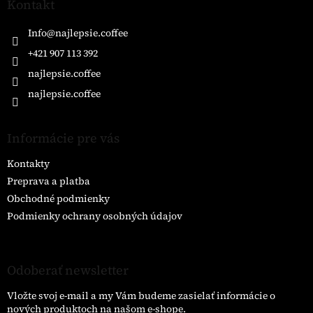
ä
Kontakt
t
i
Info
@
najlepsie.coffee
e
+421 907 113 392
najlepsie.coffee
najlepsie.coffee
Informácie pre vás
Kontakty
Preprava a platba
Obchodné podmienky
Podmienky ochrany osobných údajov
Odoberať newsletter
Vložte svoj e-mail a my Vám budeme zasielať informácie o
nových produktoch na našom e-shope.