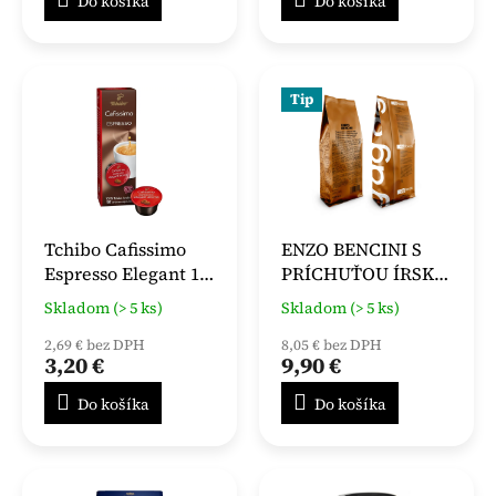
Do košíka
Do košíka
Tip
Tchibo Cafissimo
ENZO BENCINI S
Espresso Elegant 10
PRÍCHUŤOU ÍRSKA
ks
KÁVA 1000g
Skladom (> 5 ks)
Skladom (> 5 ks)
2,69 € bez DPH
8,05 € bez DPH
3,20 €
9,90 €
Do košíka
Do košíka