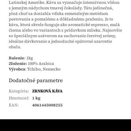
Latinskej Amerike. Káva sa vyznačuje intenzívnou vôňou
s jemným nádychom tmavej čokolády. Táto jedinečná,
plná chuť sa dosiahla vďaka remeselným metódam
pestovania a pomalému a dôkladnému praženiu. Je to
káva, ktorá skvele funguje ako aromatické espresso, malá
čierna alebo vo variantoch s prídavkom mlieka. Najnovšie
so špeciálnym uzáverom na zachovanie čerstvej arómy,
ideálne dávkovanie a jednoduché opätovné uzavretie
obalu.
Balenie
: 1kg
Zloženie:
100% Arabica
Výrobca
: Tchibo, Nemecko
Dodatočné parametre
Kategória
:
ZRNKOVÁ KÁVA
Hmotnosť
:
1 kg
EAN
:
4061445008255
Z
á