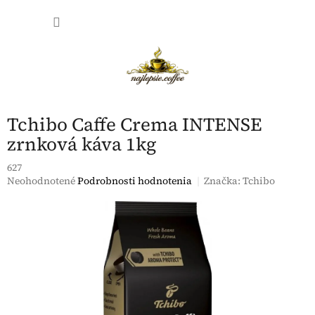
Prejsť
NÁKU
na
obsah
KOŠÍK
Tchibo Caffe Crema INTENSE
zrnková káva 1kg
627
Priemerné
Neohodnotené
Podrobnosti hodnotenia
Značka:
Tchibo
hodnotenie
produktu
je
0,0
z
5
hviezdičiek.