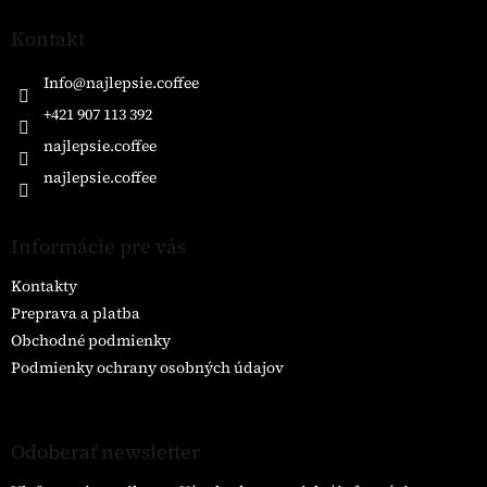
p
ä
Kontakt
t
i
Info
@
najlepsie.coffee
e
+421 907 113 392
najlepsie.coffee
najlepsie.coffee
Informácie pre vás
Kontakty
Preprava a platba
Obchodné podmienky
Podmienky ochrany osobných údajov
Odoberať newsletter