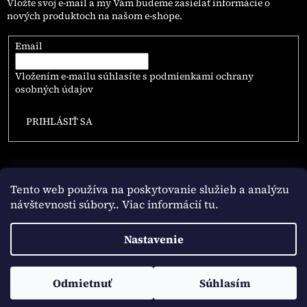
Vložte svoj e-mail a my Vám budeme zasielať informácie o
nových produktoch na našom e-shope.
Email
Vložením e-mailu súhlasíte s
podmienkami ochrany
osobných údajov
PRIHLÁSIŤ SA
Tento web používa na poskytovanie služieb a analýzu
návštevnosti súbory
.. Viac informácií tu.
Vytvoril Shoptet
Nastavenie
Copyright 2026
NAJLEPSIE.COFFEE
. Všetky práva vyhradené.
Odmietnuť
Súhlasím
Upraviť nastavenie cookies