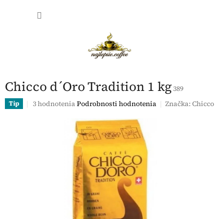
Prejsť
NÁKU
na
obsah
KOŠÍK
Chicco d´Oro Tradition 1 kg
389
Priemerné
3 hodnotenia
Podrobnosti hodnotenia
Značka:
Chicco
Tip
hodnotenie
produktu
je
5,0
z
5
hviezdičiek.