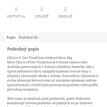
OPÝTAŤ SA
STRÁŽIŤ
ZDIEĽAŤ
Popis
Podobné (8)
Podrobný popis
Chicco d´Oro Tradition zrnková káva 1kg
Káva Chicco d'Oro Tradition je tvorená zmesou káv
Arabika pestovaných v Južnej a Strednej Amerike. Ide o
úplne jedinečnú kávu spájajúcej jemné ovocné tóny s
plným a výrazným telom a arómu. Starostlivo vyberaná a
ručne zbierané kávové zrná sú následne miešaná našimi
špecialistami a tradičným postupom pražená stále podľa
pôvodnej receptúry.
Táto zmes je miešaná pred pražením, preto dokonale
kombinuje úrovne praženie od jemných až po tmavšie