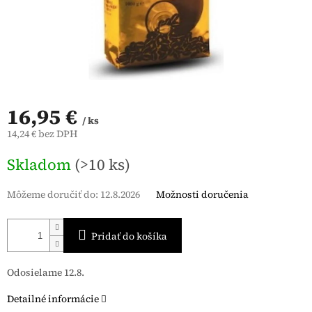
16,95 €
/ ks
14,24 € bez DPH
Jednotková
Skladom
(>10 ks)
cena:
Môžeme doručiť do:
12.8.2026
Možnosti doručenia
Pridať do košíka
Odosielame 12.8.
Detailné informácie