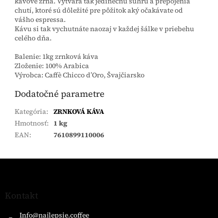
kávové zrná. Vytvára tak jedinečnú súhru a prepojenia
chutí, ktoré sú dôležité pre pôžitok aký očakávate od
vášho espressa.
Kávu si tak vychutnáte naozaj v každej šálke v priebehu
celého dňa.
Balenie: 1kg zrnková káva
Zloženie: 100% Arabica
Výrobca: Caffè Chicco d’Oro, Švajčiarsko
Dodatočné parametre
Kategória
:
ZRNKOVÁ KÁVA
Hmotnosť
:
1 kg
EAN
:
7610899110006
Z
á
p
ä
Kontakt
t
i
Info
@
najlepsie.coffee