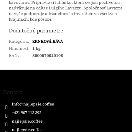
kávovarov. Pripravte si lahôdku, ktorá svojou poctivoťou
nadväzuje na odkaz Luigiho Lavazzu. Spoločnosť Lavazza
navyše podporuje udržateľnosť a investície vo všetkých
krajinách, kde pôsobí.
Dodatočné parametre
Kategória
:
ZRNKOVÁ KÁVA
Hmotnosť
:
1 kg
EAN
:
8000070020108
Z
á
p
ä
Kontakt
t
i
Info
@
najlepsie.coffee
e
+421 907 113 392
najlepsie.coffee
najlepsie.coffee