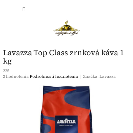
Prejsť
NÁKU
na
obsah
KOŠÍK
Lavazza Top Class zrnková káva 1
kg
225
Priemerné
2 hodnotenia
Podrobnosti hodnotenia
Značka:
Lavazza
hodnotenie
produktu
je
4,0
z
5
hviezdičiek.