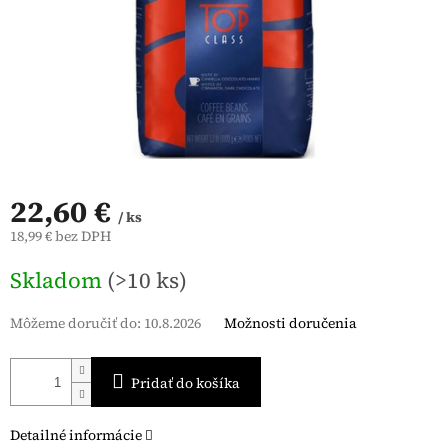
22,60 €
/ ks
18,99 € bez DPH
Jednotková
Skladom
(>10 ks)
cena:
Môžeme doručiť do:
10.8.2026
Možnosti doručenia
Pridať do košíka
Detailné informácie