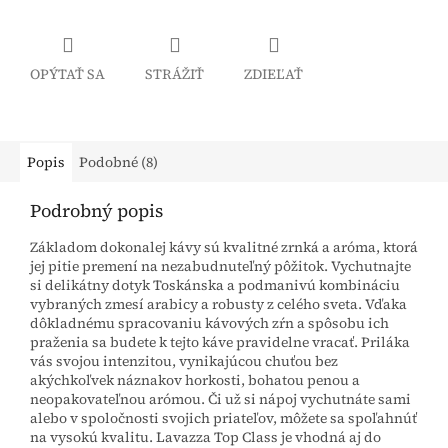
OPÝTAŤ SA
STRÁŽIŤ
ZDIEĽAŤ
Popis
Podobné (8)
Podrobný popis
Základom dokonalej kávy sú kvalitné zrnká a aróma, ktorá
jej pitie premení na nezabudnuteľný pôžitok. Vychutnajte
si delikátny dotyk Toskánska a podmanivú kombináciu
vybraných zmesí arabicy a robusty z celého sveta. Vďaka
dôkladnému spracovaniu kávových zŕn a spôsobu ich
praženia sa budete k tejto káve pravidelne vracať. Priláka
vás svojou intenzitou, vynikajúcou chuťou bez
akýchkoľvek náznakov horkosti, bohatou penou a
neopakovateľnou arómou. Či už si nápoj vychutnáte sami
alebo v spoločnosti svojich priateľov, môžete sa spoľahnúť
na vysokú kvalitu. Lavazza Top Class je vhodná aj do