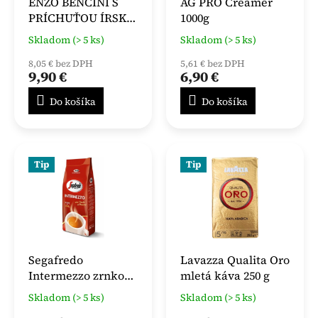
ENZO BENCINI S
AG PRO Creamer
PRÍCHUŤOU ÍRSKA
1000g
KÁVA 1000g
Skladom (> 5 ks)
Skladom (> 5 ks)
8,05 € bez DPH
5,61 € bez DPH
9,90 €
6,90 €
Do košíka
Do košíka
Tip
Tip
Segafredo
Lavazza Qualita Oro
Intermezzo zrnková
mletá káva 250 g
káva 1 kg
Skladom (> 5 ks)
Skladom (> 5 ks)