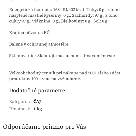
Energetická hodnota: 1684 KJ/402 kcal, Tuky: 0 g., z toho
nasýtené mastné kyseliny: 0 g., Sacharidy: 97 g., z toho
cukry 97 g., vláknina: 0 g., Bielkoviny: 0 g., Soľ: 0 g.
Krajina pôvodu : EÚ
Balené v ochrannej atmosfére.
Skladovanie : Skladujte na suchom a tmavom mieste
Velkoobchodný cenník pri nákupe nad 500€ alebo súčet
produktov 100 a viac na vyžiadanie.
Dodatočné parametre
Kategória
:
ČAJ
Hmotnosť
:
1 kg
Odporúčame priamo pre Vás