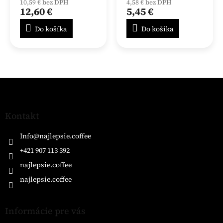
10,59 € bez DPH
4,58 € bez DPH
12,60 €
5,45 €
Do košíka
Do košíka
Z
á
p
ä
Kontakt
t
i
Info
@
najlepsie.coffee
e
+421 907 113 392
najlepsie.coffee
najlepsie.coffee
Informácie pre vás