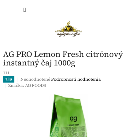
Prejsť
NÁKU
na
obsah
KOŠÍK
AG PRO Lemon Fresh citrónový
instantný čaj 1000g
111
Priemerné
Neohodnotené
Podrobnosti hodnotenia
Tip
hodnotenie
Značka:
AG FOODS
produktu
je
0,0
z
5
hviezdičiek.