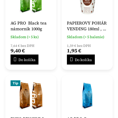
AG PRO Black tea
PAPIEROVY POHÁR
námorník 1000g
VENDING 180ml , 50
KS
Skladom (> 5 ks)
Skladom (> 5 balenie)
7,64 € bez DPH
1,59 € bez DPH
9,40 €
1,95 €
Do košíka
Do košíka
Tip