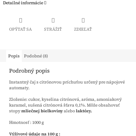
Detailné informácie
OPÝTAŤ SA
STRÁŽIŤ
ZDIEĽAŤ
Popis
Podobné (8)
Podrobný popis
Instantný čaj s citrónovou príchuťou určený pre nápojové
automaty.
Zloženie: cukor, kyselina citrónová, aróma, amoniakový
karamel, sušená citrónová šťava 0,1%. Môže obsahovať
stopy
mliečnej bielkoviny
alebo
laktózy.
Hmotnosť : 1000 g
Výživové údaje na 100 g :