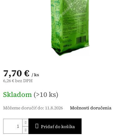
7,70 €
/ ks
6,26 € bez DPH
Jednotková
Skladom
(>10 ks)
cena:
Môžeme doručiť do:
11.8.2026
Možnosti doručenia
Pridať do košíka