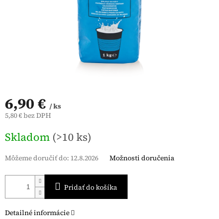
6,90 €
/ ks
5,80 € bez DPH
Jednotková
Skladom
(>10 ks)
cena:
Môžeme doručiť do:
12.8.2026
Možnosti doručenia
Pridať do košíka
Detailné informácie