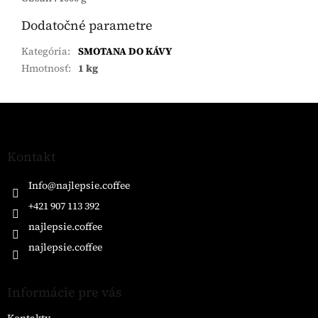
Dodatočné parametre
Kategória
:
SMOTANA DO KÁVY
Hmotnosť
:
1 kg
Z
á
p
ä
Kontakt
t
i
Info
@
najlepsie.coffee
e
+421 907 113 392
najlepsie.coffee
najlepsie.coffee
Informácie pre vás
Kontakty