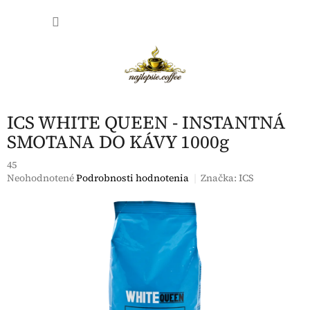
Prejsť
NÁKU
na
obsah
KOŠÍK
ICS WHITE QUEEN - INSTANTNÁ
SMOTANA DO KÁVY 1000g
45
Priemerné
Neohodnotené
Podrobnosti hodnotenia
Značka:
ICS
hodnotenie
produktu
je
0,0
z
5
hviezdičiek.