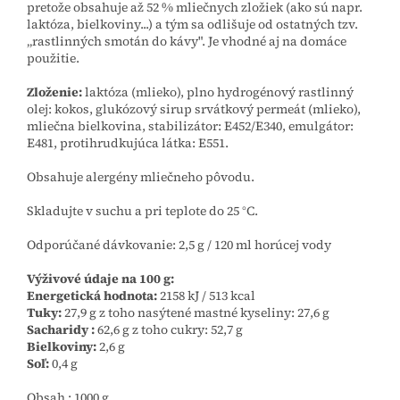
pretože obsahuje až 52 % mliečnych zložiek (ako sú napr.
laktóza, bielkoviny...) a tým sa odlišuje od ostatných tzv.
„rastlinných smotán do kávy". Je vhodné aj na domáce
použitie.
Zloženie:
laktóza (mlieko), plno hydrogénový rastlinný
olej: kokos, glukózový sirup srvátkový permeát (mlieko),
mliečna bielkovina, stabilizátor: E452/E340, emulgátor:
E481, protihrudkujúca látka: E551.
Obsahuje alergény mliečneho pôvodu.
Skladujte v suchu a pri teplote do 25 °C.
Odporúčané dávkovanie: 2,5 g / 120 ml horúcej vody
Výživové údaje na 100 g:
Energetická hodnota:
2158 kJ / 513 kcal
Tuky:
27,9 g z toho nasýtené mastné kyseliny: 27,6 g
Sacharidy :
62,6 g z toho cukry: 52,7 g
Bielkoviny:
2,6 g
Soľ:
0,4 g
Obsah : 1000 g