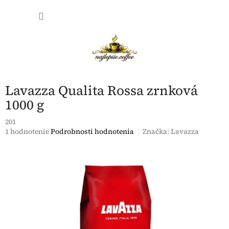
Prejsť
NÁKU
na
obsah
KOŠÍK
Lavazza Qualita Rossa zrnková
1000 g
201
Priemerné
1 hodnotenie
Podrobnosti hodnotenia
Značka:
Lavazza
hodnotenie
produktu
je
5,0
z
5
hviezdičiek.