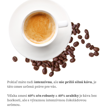
Pokiaľ máte radi
intenzívnu
, ale
nie príliš silnú kávu
, je
táto zmes určená práve pre vás.
Vďaka zmesi
60% zŕn robusty
a
40% arabiky
je káva bez
horkosti, ale s výraznou intenzívnou čokoládovou
arómou.