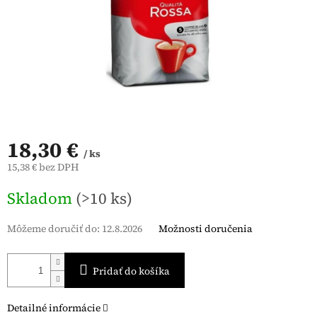
18,30 €
/ ks
15,38 € bez DPH
Jednotková
Skladom
(>10 ks)
cena:
Môžeme doručiť do:
12.8.2026
Možnosti doručenia
Pridať do košíka
Detailné informácie