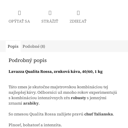
OPÝTAŤ SA
STRÁŽIŤ
ZDIEĽAŤ
Popis
Podobné (8)
Podrobný popis
Lavazza Qualita Rossa, zrnková káva, 40/60, 1 kg
Táto zmes je skutočne majstrovskou kombináciou tej
najlepšej kávy. Odborníci už mnoho rokov experimentujú
s kombináciou intenzívnych zŕn
robusty
s jemnými
zrnami
arabiky
.
So zmesou Qualita Rossa zažijete pravú
chuť Talianska
.
Plnosť, bohatosť a intenzita.