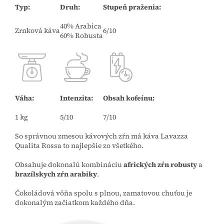
Typ:
Druh:
Stupeň praženia:
40% Arabica
Zrnková káva
6/10
60% Robusta
Váha:
Intenzita:
Obsah kofeínu:
1 kg
5/10
7/10
So správnou zmesou kávových zŕn má káva Lavazza
Qualita Rossa to najlepšie zo všetkého.
Obsahuje dokonalú kombináciu
afrických zŕn robusty
a
brazílskych zŕn arabiky
.
Čokoládová vôňa spolu s plnou, zamatovou chuťou je
dokonalým začiatkom každého dňa.