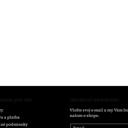
mácie pre vás
Odoberať newsletter
ty
Vložte svoj e-mail a my Vám b
našom e-shope.
a a platba
né podmienky