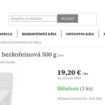
HĽADAŤ
APSULE
BEZKOFEÍNOVÁ KÁVA
INSTANTNA KÁVA
zrnková bezkofeinová 500 g
 bezkofeinová 500 g
1804
laté Zrnko
19,20 €
/ ks
16,13 € bez DPH
Jednotková
Skladom
(3 ks)
cena:
Môžeme doručiť do:
10.8.2026