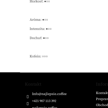
Horkosť: ●○○
Aróma: ●○○
Intenzita: ●○○
Dochuť: ●○○
Kofeín: ○○○
Z
á
Kontakt
Infor
p
ä
Kontak
Info
@
najlepsie.coffee
t
Preprav
i
+421 907 113 392
Obchod
e
najlepsie.coffee