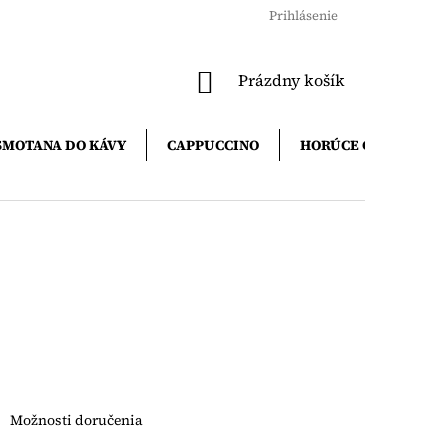
Prihlásenie
NÁKUPNÝ
Prázdny košík
KOŠÍK
SMOTANA DO KÁVY
CAPPUCCINO
HORÚCE ČOKOLÁDY
Možnosti doručenia