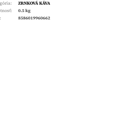
gória
:
ZRNKOVÁ KÁVA
tnosť
:
0.5 kg
:
8586019960662