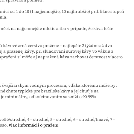
pri správnom pomletí.
nici od 1 do 10 (1 najjemnejšie, 10 najhrubšie) približne stupeň
nia.
ek na najjemnejšie mletie a iba v prípade, že káva tečie
 kávové zrná čerstvo pražené – najlepšie 2 týždne až dva
j a praženej kávy, pri skladovaní surovej kávy vo vákuu z
pražení si môže aj napražená káva zachovať čerstvosť viacero
ná švajčiarskym vodným procesom, vďaka ktorému môže byť
é chute typické pre brazílske kávy a jej chuť je na
 je minimálny, odkofeínovaním sa zníži o 90-99%
svetlé/stredné, 4 – stredné, 5 – stredné, 6 – stredné/tmavé, 7 –
esso,
viac informácií o pražení