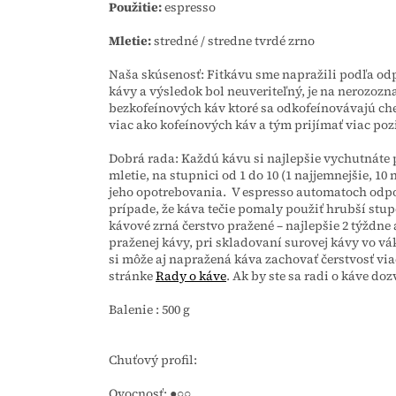
Použitie:
espresso
Mletie:
stredné / stredne tvrdé zrno
Naša skúsenosť:
Fitkávu sme napražili podľa od
kávy a výsledok bol neuveriteľný, je na nerozozna
bezkofeínových káv ktoré sa odkofeínovávajú che
viac ako kofeínových káv a tým prijímať viac poz
Dobrá rada:
Každú kávu si najlepšie vychutnáte 
mletie, na stupnici od 1 do 10 (1 najjemnejšie, 10
jeho opotrebovania. V espresso automatoch odpo
prípade, že káva tečie pomaly použiť hrubší stu
kávové zrná čerstvo pražené – najlepšie 2 týždne
praženej kávy, pri skladovaní surovej kávy vo v
si môže aj napražená káva zachovať čerstvosť via
stránke
Rady o káve
. Ak by ste sa radi o káve do
Balenie : 500 g
Chuťový profil:
Ovocnosť: ●○○