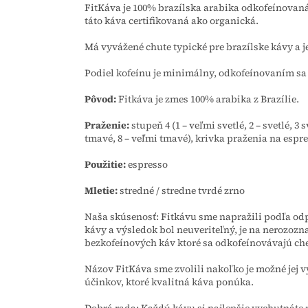
FitKáva je 100% brazílska arabika odkofeínova
táto káva certifikovaná ako organická.
Má vyvážené chute typické pre brazílske kávy a j
Podiel kofeínu je minimálny, odkofeínovaním sa 
Pôvod:
Fitkáva je zmes 100% arabika z Brazílie.
Praženie:
stupeň 4 (1 – veľmi svetlé, 2 – svetlé, 3 
tmavé, 8 – veľmi tmavé), krivka praženia na espr
Použitie:
espresso
Mletie:
stredné / stredne tvrdé zrno
Naša skúsenosť:
Fitkávu sme napražili podľa od
kávy a výsledok bol neuveriteľný, je na nerozozna
bezkofeínových káv ktoré sa odkofeínovávajú ch
Názov FitKáva sme zvolili nakoľko je možné jej v
účinkov, ktoré kvalitná káva ponúka.