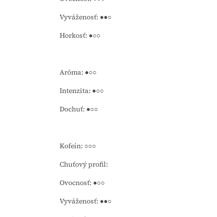
Vyváženosť: ●●○
Horkosť: ●○○
Aróma: ●○○
Intenzita: ●○○
Dochuť: ●○○
Kofeín: ○○○
Chuťový profil:
Ovocnosť: ●○○
Vyváženosť: ●●○