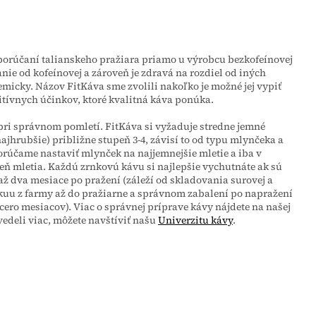
porúčaní talianskeho pražiara priamo u výrobcu bezkofeínovej
nie od kofeínovej a zároveň je zdravá na rozdiel od iných
micky. Názov FitKáva sme zvolili nakoľko je možné jej vypiť
itívnych účinkov, ktoré kvalitná káva ponúka.
pri správnom pomletí. FitKáva si vyžaduje stredne jemné
 najhrubšie) približne stupeň 3-4, závisí to od typu mlynčeka a
rúčame nastaviť mlynček na najjemnejšie mletie a iba v
peň mletia. Každú zrnkovú kávu si najlepšie vychutnáte ak sú
 až dva mesiace po pražení (záleží od skladovania surovej a
ákuu z farmy až do pražiarne a správnom zabalení po napražení
cero mesiacov). Viac o správnej príprave kávy nájdete na našej
zvedeli viac, môžete navštíviť našu
Univerzitu kávy
.