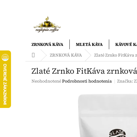
Prejsť
na
obsah
ZRNKOVÁ KÁVA
MLETÁ KÁVA
KÁVOVÉ K
Domov
ZRNKOVÁ KÁVA
Zlaté Zrnko FitKáva 
Zlaté Zrnko FitKáva zrnková
Priemerné
Neohodnotené
Podrobnosti hodnotenia
Značka:
Z
hodnotenie
produktu
je
0,0
z
5
hviezdičiek.