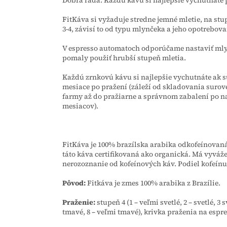
Dobrá rada:
Každú kávu si najlepšie vychutnáte 
FitKáva si vyžaduje stredne jemné mletie, na stup
3-4, závisí to od typu mlynčeka a jeho opotrebova
V espresso automatoch odporúčame nastaviť mlynč
pomaly použiť hrubší stupeň mletia.
Každú zrnkovú kávu si najlepšie vychutnáte ak sú
mesiace po pražení (záleží od skladovania surove
farmy až do pražiarne a správnom zabalení po na
mesiacov).
FitKáva je 100% brazílska arabika odkofeínova
táto káva certifikovaná ako organická. Má vyvážen
nerozoznanie od kofeínových káv. Podiel kofeínu
Pôvod:
Fitkáva je zmes 100% arabika z Brazílie.
Praženie:
stupeň 4 (1 – veľmi svetlé, 2 – svetlé, 3 
tmavé, 8 – veľmi tmavé), krivka praženia na espr