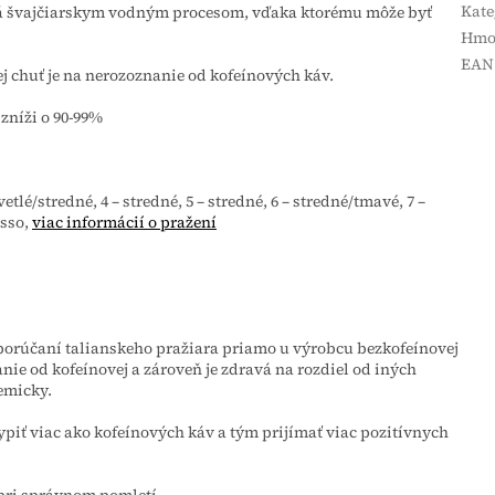
Kate
ná švajčiarskym vodným procesom, vďaka ktorému môže byť
Hmo
EAN
ej chuť je na nerozoznanie od kofeínových káv.
zníži o 90-99%
svetlé/stredné, 4 – stredné, 5 – stredné, 6 – stredné/tmavé, 7 –
esso,
viac informácií o pražení
porúčaní talianskeho pražiara priamo u výrobcu bezkofeínovej
nie od kofeínovej a zároveň je zdravá na rozdiel od iných
emicky.
ypiť viac ako kofeínových káv a tým prijímať viac pozitívnych