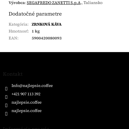
Výrobca
:
SEGAFREDO ZANETTI S.p.A
., Taliansko
Dodatočné parametre
Kategória
:
ZRNKOVÁ KÁVA
Hmotnosť
:
1 kg
EAN
:
5900420080093
Z
á
p
ä
Kontakt
t
i
Info
@
najlepsie.coffee
e
+421 907 113 392
najlepsie.coffee
najlepsie.coffee
Informácie pre vás