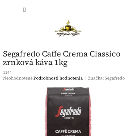
Prejsť
NÁKU
na
obsah
KOŠÍK
Segafredo Caffe Crema Classico
zrnková káva 1kg
1144
Priemerné
Neohodnotené
Podrobnosti hodnotenia
Značka:
Segafredo
hodnotenie
produktu
je
0,0
z
5
hviezdičiek.