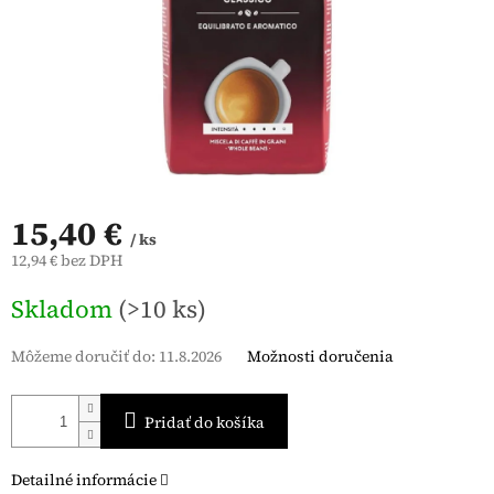
15,40 €
/ ks
12,94 € bez DPH
Jednotková
Skladom
(>10 ks)
cena:
Môžeme doručiť do:
11.8.2026
Možnosti doručenia
Pridať do košíka
Detailné informácie