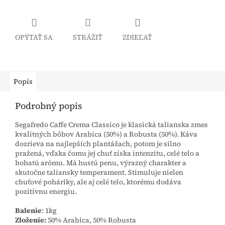
OPÝTAŤ SA
STRÁŽIŤ
ZDIEĽAŤ
Popis
Podrobný popis
Segafredo Caffe Crema Classico je klasická talianska zmes
kvalitných bôbov Arabica (50%) a Robusta (50%). Káva
dozrieva na najlepších plantážach, potom je silno
pražená, vďaka čomu jej chuť získa intenzitu, celé telo a
bohatú arómu. Má hustú penu, výrazný charakter a
skutočne taliansky temperament. Stimuluje nielen
chuťové poháriky, ale aj celé telo, ktorému dodáva
pozitívnu energiu.
Balenie
: 1kg
Zloženie:
50% Arabica, 50% Robusta