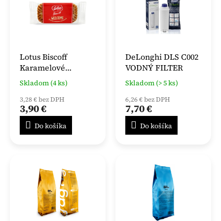
Lotus Biscoff
DeLonghi DLS C002
Karamelové
VODNÝ FILTER
sušienky 50x6,25 g
Skladom (4 ks)
Skladom (> 5 ks)
3,28 € bez DPH
6,26 € bez DPH
3,90 €
7,70 €
Do košíka
Do košíka