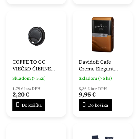
COFFE TO GO
Davidoff Cafe
VIEČKO ČIERNE
Creme Elegant
PRE POHÁRE Ø 80
zrnková káva 500g
Skladom (> 5 ks)
Skladom (> 5 ks)
mm [100 ks]
1,79 € bez DPH
8,36 € bez DPH
2,20 €
9,95 €
Do košíka
Do košíka