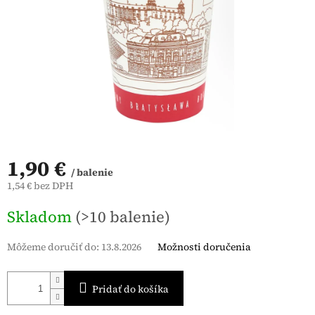
1,90 €
/ balenie
1,54 € bez DPH
Jednotková
Skladom
(>10 balenie)
cena:
Môžeme doručiť do:
13.8.2026
Možnosti doručenia
Pridať do košíka