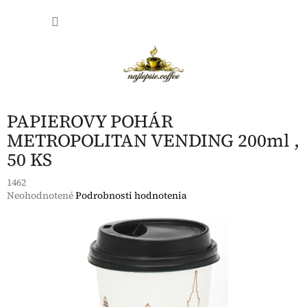
Prejsť
NÁKU
na
obsah
KOŠÍK
PAPIEROVY POHÁR
METROPOLITAN VENDING 200ml ,
50 KS
1462
Priemerné
Neohodnotené
Podrobnosti hodnotenia
hodnotenie
produktu
je
0,0
z
5
hviezdičiek.