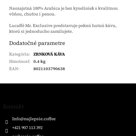
Naozajstná 100% Arabica je bez kyseliniek s kvalitnou
vôňou, chuťou i penou.
Lucaffé Mr. Exclusive predstavuje peknú hutnú kávu,
ktorú si jednoducho zamilujete.
Dodatočné parametre
Kategória
:
ZRNKOVÁ KÁVA
Hmotnosť
:
0.4 kg
EAN
:
8021103790638
Z
á
p
ä
Kontakt
t
i
Info
@
najlepsie.coffee
e
+421 907 113 392