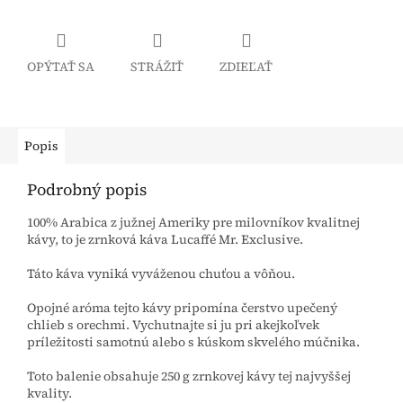
OPÝTAŤ SA
STRÁŽIŤ
ZDIEĽAŤ
Popis
Podrobný popis
100% Arabica z južnej Ameriky pre milovníkov kvalitnej
kávy, to je zrnková káva Lucaffé Mr. Exclusive.
Táto káva vyniká vyváženou chuťou a vôňou.
Opojné aróma tejto kávy pripomína čerstvo upečený
chlieb s orechmi. Vychutnajte si ju pri akejkoľvek
príležitosti samotnú alebo s kúskom skvelého múčnika.
Toto balenie obsahuje 250 g zrnkovej kávy tej najvyššej
kvality.