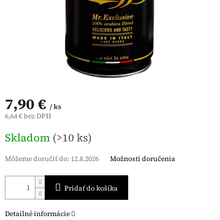
7,90 €
/ ks
6,64 € bez DPH
Jednotková
Skladom
(>10 ks)
cena:
Môžeme doručiť do:
12.8.2026
Možnosti doručenia
Pridať do košíka
Detailné informácie