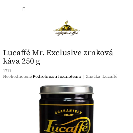
Prejsť
NÁKU
na
obsah
KOŠÍK
Lucaffé Mr. Exclusive zrnková
káva 250 g
1711
Priemerné
Neohodnotené
Podrobnosti hodnotenia
Značka:
Lucaffé
hodnotenie
produktu
je
0,0
z
5
hviezdičiek.