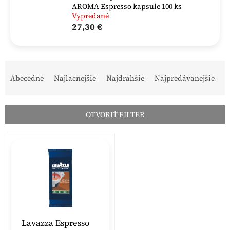
AROMA Espresso kapsule 100 ks
Vypredané
27,30 €
R
a
Abecedne
Najlacnejšie
Najdrahšie
Najpredávanejšie
d
e
n
OTVORIŤ FILTER
i
e
V
p
ý
r
p
o
i
d
s
u
p
k
r
t
o
o
Lavazza Espresso
d