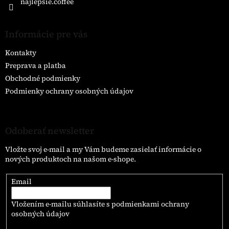
najlepsie.coffee
y
v
ý
Informácie pre vás
p
i
Kontakty
s
u
Preprava a platba
Obchodné podmienky
Podmienky ochrany osobných údajov
Odoberať newsletter
Vložte svoj e-mail a my Vám budeme zasielať informácie o
nových produktoch na našom e-shope.
Email
Vložením e-mailu súhlasíte s
podmienkami ochrany
osobných údajov