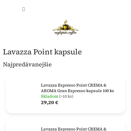
Prejsť
NÁKU
na
obsah
KOŠÍK
Lavazza Point kapsule
Najpredávanejšie
Lavazza Espresso Point CREMA &
AROMA Gran Espresso kapsule 100 ks
Skladom
(>10 ks)
29,20 €
Lavazza Espresso Point CREMA &