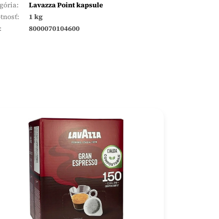
gória
:
Lavazza Point kapsule
tnosť
:
1 kg
:
8000070104600