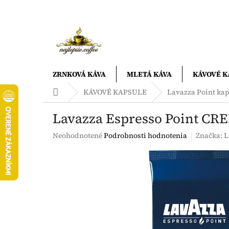
Prejsť
na
obsah
ZRNKOVÁ KÁVA
MLETÁ KÁVA
KÁVOVÉ K
Domov
KÁVOVÉ KAPSULE
Lavazza Point ka
Lavazza Espresso Point CR
Priemerné
Neohodnotené
Podrobnosti hodnotenia
Značka:
L
hodnotenie
produktu
je
0,0
z
5
hviezdičiek.