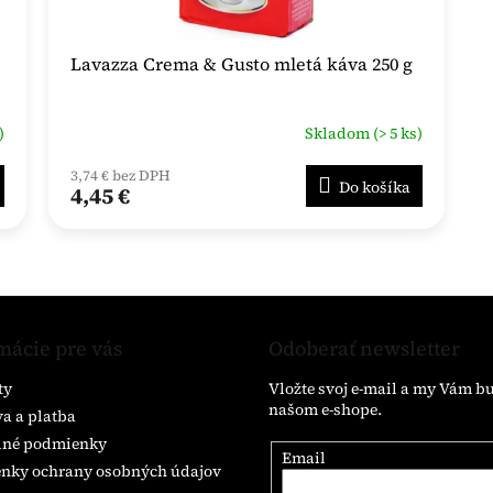
Lavazza Crema & Gusto mletá káva 250 g
)
Skladom (> 5 ks)
3,74 € bez DPH
Do košíka
4,45 €
mácie pre vás
Odoberať newsletter
ty
Vložte svoj e-mail a my Vám b
našom e-shope.
a a platba
né podmienky
Email
nky ochrany osobných údajov