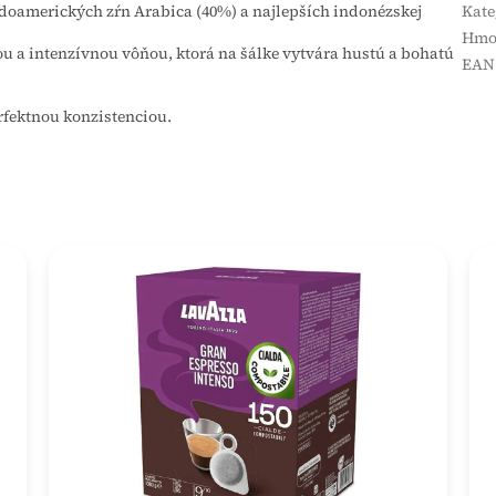
edoamerických zŕn Arabica (40%) a najlepších indonézskej
Kate
Hmo
ou a intenzívnou vôňou, ktorá na šálke vytvára hustú a bohatú
EAN
rfektnou konzistenciou.