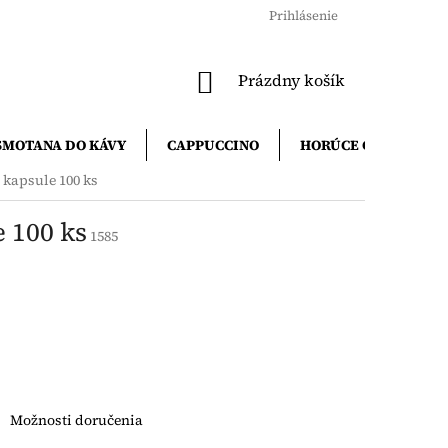
Prihlásenie
NÁKUPNÝ
Prázdny košík
KOŠÍK
SMOTANA DO KÁVY
CAPPUCCINO
HORÚCE ČOKOLÁDY
kapsule 100 ks
 100 ks
1585
Možnosti doručenia