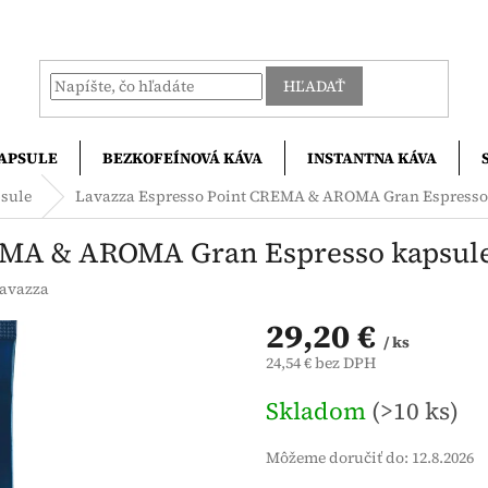
HĽADAŤ
APSULE
BEZKOFEÍNOVÁ KÁVA
INSTANTNA KÁVA
psule
Lavazza Espresso Point CREMA & AROMA Gran Espresso 
EMA & AROMA Gran Espresso kapsule
avazza
29,20 €
/ ks
24,54 € bez DPH
Jednotková
Skladom
(>10 ks)
cena:
Môžeme doručiť do:
12.8.2026