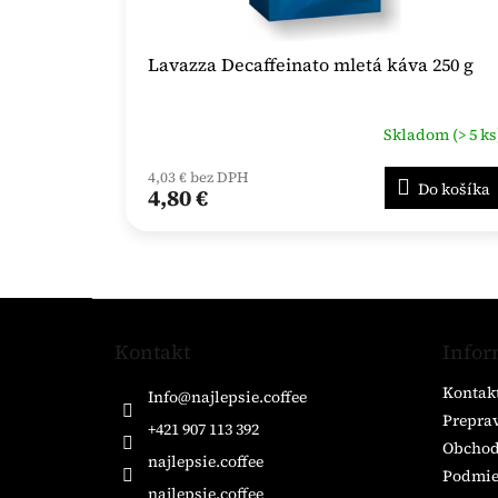
Lavazza Decaffeinato mletá káva 250 g
Skladom (> 5 ks
4,03 € bez DPH
Do košíka
4,80 €
Z
á
Kontakt
Infor
p
ä
Kontak
Info
@
najlepsie.coffee
t
Preprav
i
+421 907 113 392
Obchod
e
najlepsie.coffee
Podmie
najlepsie.coffee