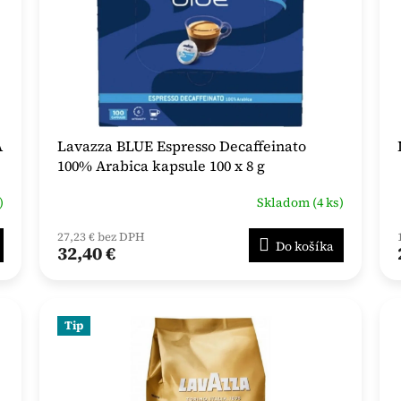
A
Lavazza BLUE Espresso Decaffeinato
100% Arabica kapsule 100 x 8 g
)
Skladom (4 ks)
27,23 € bez DPH
Do košíka
32,40 €
Tip