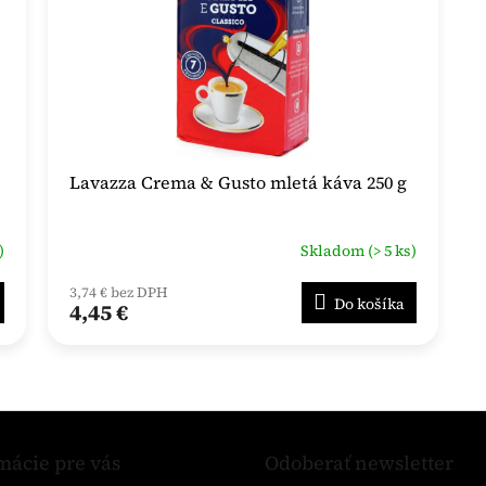
Lavazza Crema & Gusto mletá káva 250 g
)
Skladom (> 5 ks)
3,74 € bez DPH
Do košíka
4,45 €
mácie pre vás
Odoberať newsletter