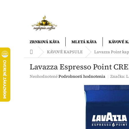
Prejsť
na
obsah
ZRNKOVÁ KÁVA
MLETÁ KÁVA
KÁVOVÉ K
Domov
KÁVOVÉ KAPSULE
Lavazza Point ka
Lavazza Espresso Point CR
Priemerné
Neohodnotené
Podrobnosti hodnotenia
Značka:
L
hodnotenie
produktu
je
0,0
z
5
hviezdičiek.