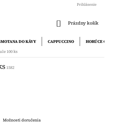
Prihlásenie
NÁKUPNÝ
Prázdny košík
KOŠÍK
SMOTANA DO KÁVY
CAPPUCCINO
HORÚCE ČOKOLÁDY
le 100 ks
ks
1582
Možnosti doručenia