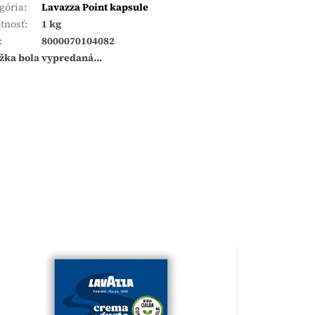
gória
:
Lavazza Point kapsule
tnosť
:
1 kg
:
8000070104082
žka bola vypredaná…