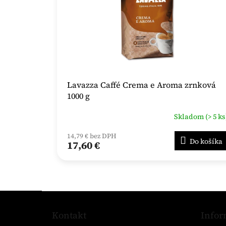
Lavazza Caffé Crema e Aroma zrnková
1000 g
Skladom (> 5 ks
14,79 € bez DPH
Do košíka
17,60 €
Z
á
Kontakt
Infor
p