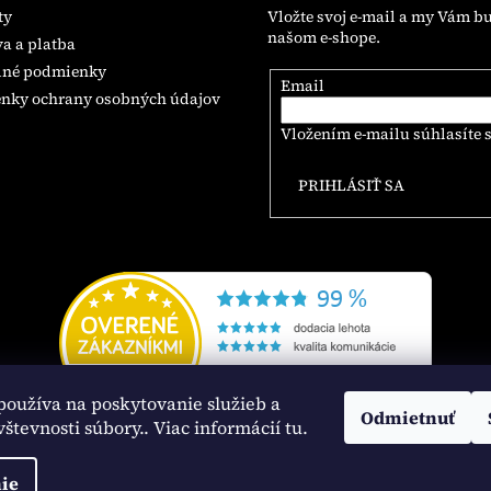
ty
Vložte svoj e-mail a my Vám b
našom e-shope.
a a platba
né podmienky
Email
nky ochrany osobných údajov
Vložením e-mailu súhlasíte 
PRIHLÁSIŤ SA
používa na poskytovanie služieb a
Odmietnuť
vštevnosti súbory
.. Viac informácií tu.
ie
vyhradené.
Upraviť nastavenie cookies