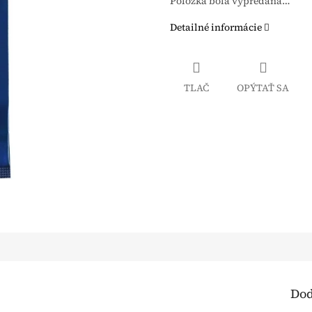
Položka bola vypredaná…
Detailné informácie
TLAČ
OPÝTAŤ SA
Dod