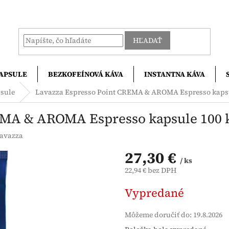
HĽADAŤ
APSULE
BEZKOFEÍNOVÁ KÁVA
INSTANTNA KÁVA
psule
Lavazza Espresso Point CREMA & AROMA Espresso kapsu
EMA & AROMA Espresso kapsule 100 
avazza
27,30 €
/ ks
22,94 € bez DPH
Jednotková
Vypredané
cena:
Môžeme doručiť do:
19.8.2026