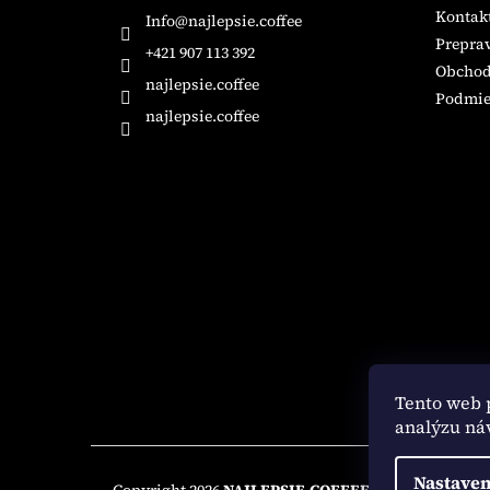
ä
Kontak
Info
@
najlepsie.coffee
t
Preprav
i
+421 907 113 392
Obchod
e
najlepsie.coffee
Podmie
najlepsie.coffee
Tento web 
analýzu ná
Nastaven
Copyright 2026
NAJLEPSIE.COFFEE
. Všetky práva 