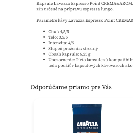
Kapsule Lavazza Espresso Point CREMA&AROMA G
zŕn určené na prípravu espressa lungo.
Parametre kávy Lavazza Espresso Point CREM
Chuť: 4,5/5
Telo: 3,5/5
Intenzita: 4/5
Stupeň praženia: stredný
Obsah kapsule: 6,25 g
Upozornenie: Tieto kapsule sú kompatibil
teda použiť v kapsulových kávovaroch ako 
Odporúčame priamo pre Vás