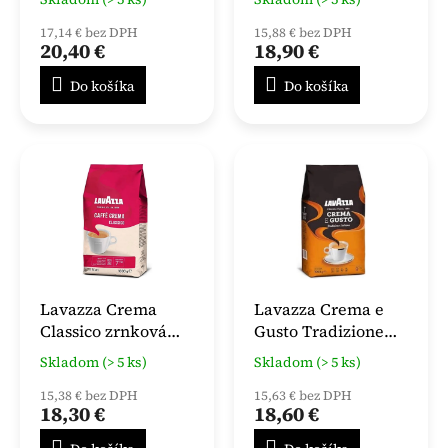
17,14 € bez DPH
15,88 € bez DPH
20,40 €
18,90 €
Do košíka
Do košíka
Lavazza Crema
Lavazza Crema e
Classico zrnková
Gusto Tradizione
káva 1000g
Italiana zrnková
Skladom (> 5 ks)
Skladom (> 5 ks)
káva 1kg
15,38 € bez DPH
15,63 € bez DPH
18,30 €
18,60 €