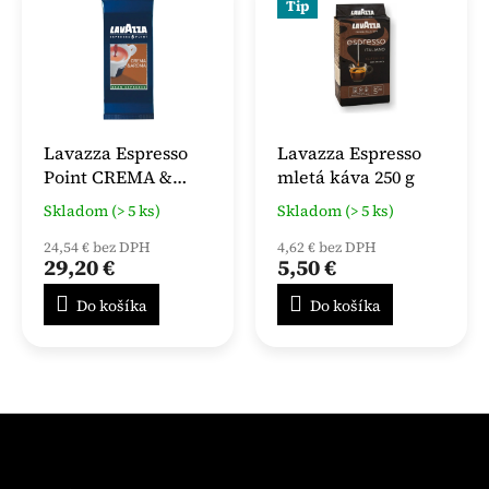
Tip
Lavazza Espresso
Lavazza Espresso
Point CREMA &
mletá káva 250 g
AROMA Gran
Skladom (> 5 ks)
Skladom (> 5 ks)
Espresso kapsule
100 ks
24,54 € bez DPH
4,62 € bez DPH
29,20 €
5,50 €
Do košíka
Do košíka
Z
á
p