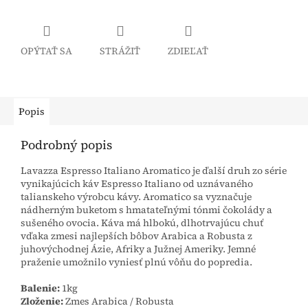
OPÝTAŤ SA
STRÁŽIŤ
ZDIEĽAŤ
Popis
Podrobný popis
Lavazza Espresso Italiano Aromatico je ďalší druh zo série
vynikajúcich káv Espresso Italiano od uznávaného
talianskeho výrobcu kávy. Aromatico sa vyznačuje
nádherným buketom s hmatateľnými tónmi čokolády a
sušeného ovocia. Káva má hlbokú, dlhotrvajúcu chuť
vďaka zmesi najlepších bôbov Arabica a Robusta z
juhovýchodnej Ázie, Afriky a Južnej Ameriky. Jemné
praženie umožnilo vyniesť plnú vôňu do popredia.
Balenie:
1kg
Zloženie:
Zmes Arabica / Robusta