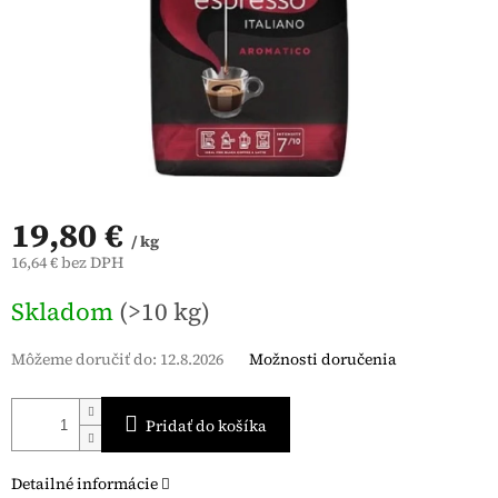
19,80 €
/ kg
16,64 € bez DPH
Jednotková
Skladom
(>10 kg)
cena:
Môžeme doručiť do:
12.8.2026
Možnosti doručenia
Pridať do košíka
Detailné informácie