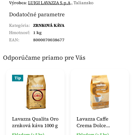
Výrobca
:
LUIGI LAVAZZA S.p.A
., Taliansko
Dodatočné parametre
Kategória
:
ZRNKOVÁ KÁVA
Hmotnosť
:
1 kg
EAN
:
8000070038677
Odporúčame priamo pre Vás
Tip
Lavazza Qualita Oro
Lavazza Caffe
zrnková káva 1000 g
Crema Dolce
zrnková káva 1 kg
Skladom (> 5 ks)
Skladom (> 5 ks)