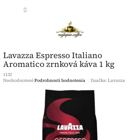
Prejsť
NÁKU
na
obsah
KOŠÍK
Lavazza Espresso Italiano
Aromatico zrnková káva 1 kg
1132
Priemerné
Neohodnotené
Podrobnosti hodnotenia
Značka:
Lavazza
hodnotenie
produktu
je
0,0
z
5
hviezdičiek.