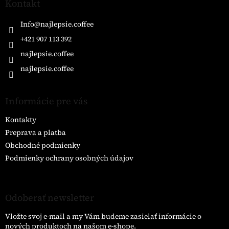
ä
Kontakt
t
i
Info
@
najlepsie.coffee
e
+421 907 113 392
najlepsie.coffee
najlepsie.coffee
Informácie pre vás
Kontakty
Preprava a platba
Obchodné podmienky
Podmienky ochrany osobných údajov
Odoberať newsletter
Vložte svoj e-mail a my Vám budeme zasielať informácie o
nových produktoch na našom e-shope.