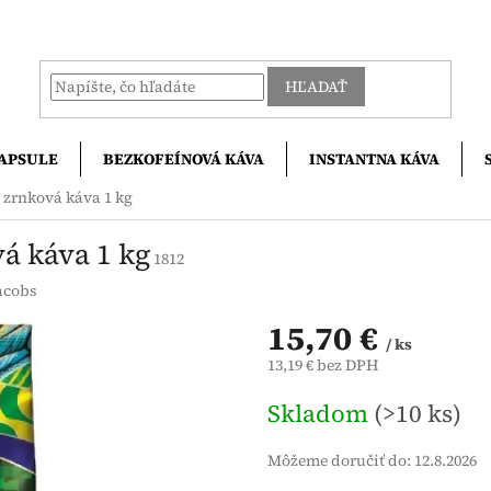
HĽADAŤ
APSULE
BEZKOFEÍNOVÁ KÁVA
INSTANTNA KÁVA
l zrnková káva 1 kg
vá káva 1 kg
1812
acobs
15,70 €
/ ks
13,19 € bez DPH
Jednotková
Skladom
(>10 ks)
cena:
Môžeme doručiť do:
12.8.2026