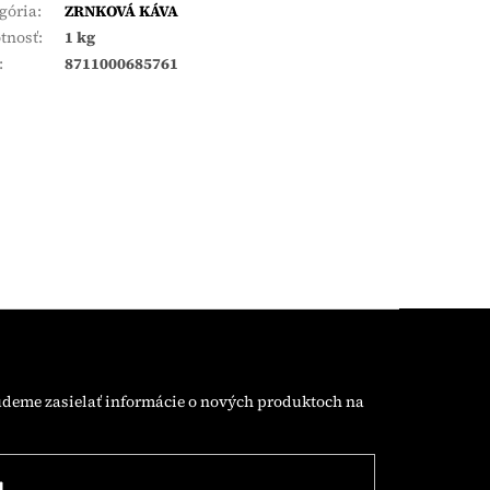
gória
:
ZRNKOVÁ KÁVA
tnosť
:
1 kg
:
8711000685761
udeme zasielať informácie o nových produktoch na