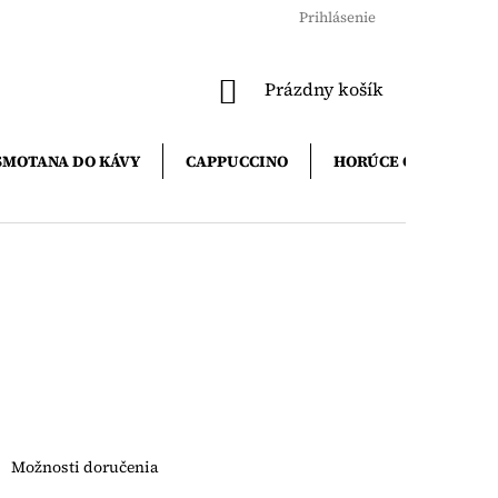
Prihlásenie
NÁKUPNÝ
Prázdny košík
KOŠÍK
SMOTANA DO KÁVY
CAPPUCCINO
HORÚCE ČOKOLÁDY
Možnosti doručenia