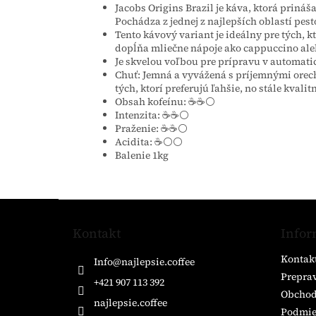
Jacobs Origins Brazil je káva, ktorá priná
Pochádza z jednej z najlepších oblastí pest
Tento kávový variant je ideálny pre tých, kt
dopĺňa mliečne nápoje ako cappuccino aleb
Je skvelou voľbou pre prípravu v automati
Chuť: Jemná a vyvážená s príjemnými orech
tých, ktorí preferujú ľahšie, no stále kvalit
Obsah kofeínu: ☕️☕️⚪
Intenzita: ☕️☕️⚪
Praženie: ☕️☕️⚪
Acidita: ☕️⚪⚪
Balenie 1kg
Z
á
Kontakt
Infor
p
ä
Kontak
Info
@
najlepsie.coffee
t
Preprav
i
+421 907 113 392
Obchod
e
najlepsie.coffee
Podmie