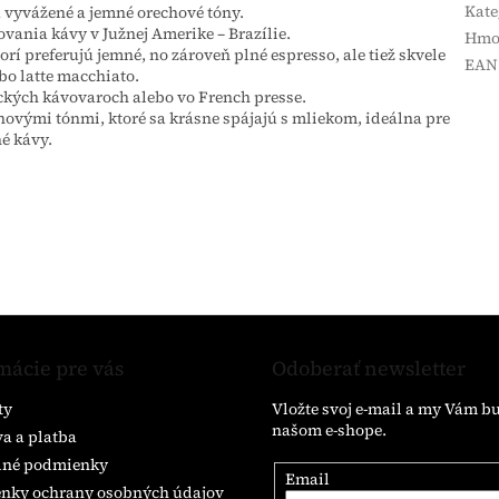
Kate
ša vyvážené a jemné orechové tóny.
ovania kávy v Južnej Amerike – Brazílie.
Hmo
orí preferujú jemné, no zároveň plné espresso, ale tiež skvele
EAN
o latte macchiato.
ckých kávovaroch alebo vo French presse.
ovými tónmi, ktoré sa krásne spájajú s mliekom, ideálna pre
né kávy.
mácie pre vás
Odoberať newsletter
ty
Vložte svoj e-mail a my Vám b
našom e-shope.
a a platba
né podmienky
Email
nky ochrany osobných údajov