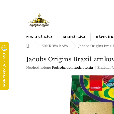
Prejsť
na
obsah
ZRNKOVÁ KÁVA
MLETÁ KÁVA
KÁVOVÉ K
Domov
ZRNKOVÁ KÁVA
Jacobs Origins Brazi
Jacobs Origins Brazil zrnko
Priemerné
Neohodnotené
Podrobnosti hodnotenia
Značka:
J
hodnotenie
produktu
je
0,0
z
5
hviezdičiek.