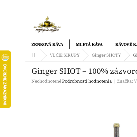
Prejsť
na
obsah
ZRNKOVÁ KÁVA
MLETÁ KÁVA
KÁVOVÉ K
Domov
VLČIE SIRUPY
Ginger SHOTY
G
Ginger SHOT – 100% zázvoro
Priemerné
Neohodnotené
Podrobnosti hodnotenia
Značka:
V
hodnotenie
produktu
je
0,0
z
5
hviezdičiek.