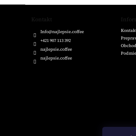
Z
á
Kontakt
Infor
p
ä
Kontak
Info
@
najlepsie.coffee
t
Preprav
i
+421 907 113 392
Obchod
e
najlepsie.coffee
Podmie
najlepsie.coffee