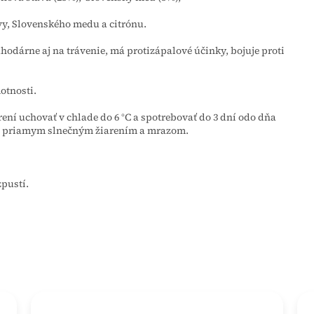
y, Slovenského medu a citrónu.
odárne aj na trávenie, má protizápalové účinky, bojuje proti
otnosti.
rení uchovať v chlade do 6 °C a spotrebovať do 3 dní odo dňa
red priamym slnečným žiarením a mrazom.
zpustí.