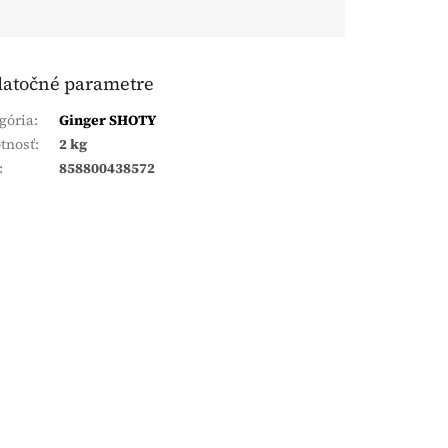
atočné parametre
gória
:
Ginger SHOTY
tnosť
:
2 kg
:
858800438572