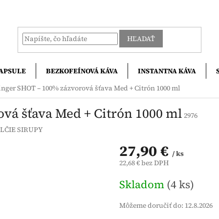
HĽADAŤ
APSULE
BEZKOFEÍNOVÁ KÁVA
INSTANTNA KÁVA
inger SHOT – 100% zázvorová šťava Med + Citrón 1000 ml
vá šťava Med + Citrón 1000 ml
2976
LČIE SIRUPY
27,90 €
/ ks
22,68 € bez DPH
Jednotková
Skladom
(4 ks)
cena:
Môžeme doručiť do:
12.8.2026