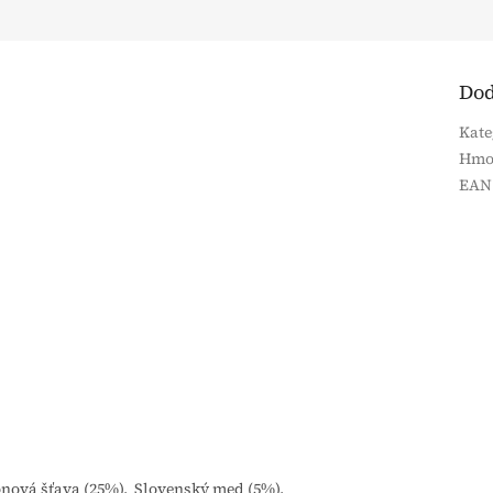
Dod
Kate
Hmo
EAN
ónová šťava (25%), Slovenský med (5%),