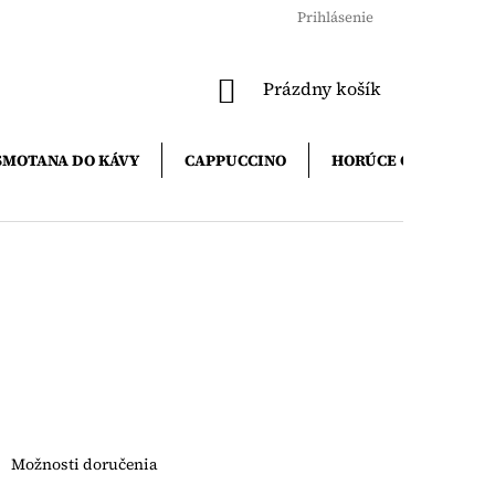
Prihlásenie
NÁKUPNÝ
Prázdny košík
KOŠÍK
SMOTANA DO KÁVY
CAPPUCCINO
HORÚCE ČOKOLÁDY
Možnosti doručenia