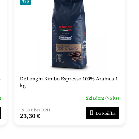
Tip
A
DeLonghi Kimbo Espresso 100% Arabica 1
kg
)
Skladom (> 5 ks)
19,58 € bez DPH
Do košíka
23,30 €