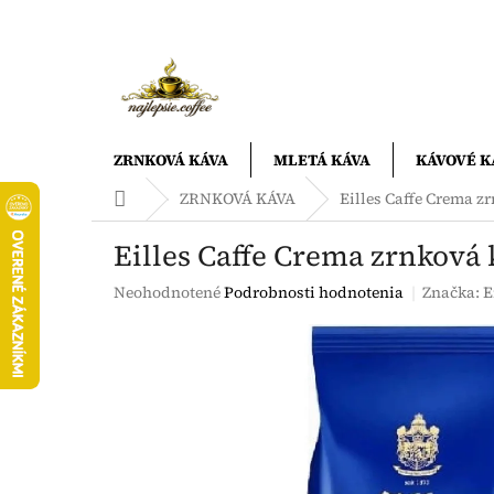
Prejsť
na
obsah
ZRNKOVÁ KÁVA
MLETÁ KÁVA
KÁVOVÉ K
Domov
ZRNKOVÁ KÁVA
Eilles Caffe Crema z
Eilles Caffe Crema zrnková 
Priemerné
Neohodnotené
Podrobnosti hodnotenia
Značka:
E
hodnotenie
produktu
je
0,0
z
5
hviezdičiek.