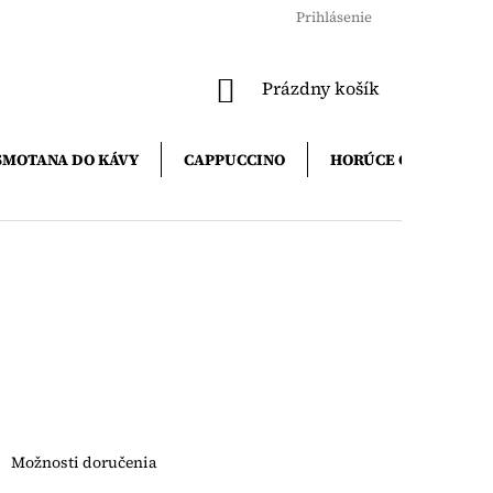
Prihlásenie
NÁKUPNÝ
Prázdny košík
KOŠÍK
SMOTANA DO KÁVY
CAPPUCCINO
HORÚCE ČOKOLÁDY
Možnosti doručenia