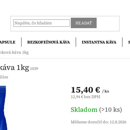
HĽADAŤ
APSULE
BEZKOFEÍNOVÁ KÁVA
INSTANTNA KÁVA
rnková káva 1kg
káva 1kg
1039
illes
15,40 €
/ ks
12,94 € bez DPH
Jednotková
Skladom
(>10 ks)
cena:
Môžeme doručiť do:
12.8.2026