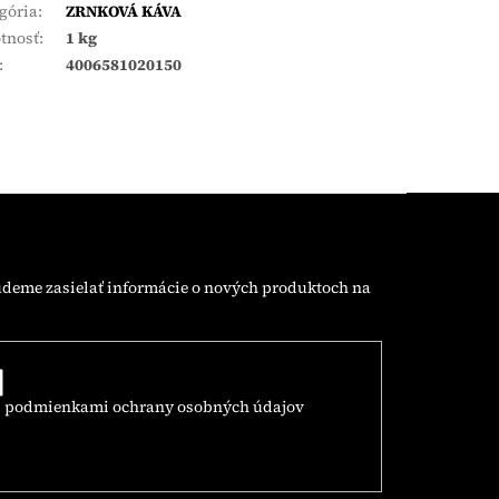
gória
:
ZRNKOVÁ KÁVA
tnosť
:
1 kg
:
4006581020150
udeme zasielať informácie o nových produktoch na
s
podmienkami ochrany osobných údajov