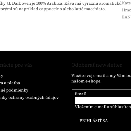
Kate
čky J.J. Darboven je 100% Arabica. Káva má výraznú aromatickú
 ktorými sú napríklad cappuccino alebo latté macchiato.
Hmo
EAN
mácie pre vás
Odoberať newsletter
ty
Vložte svoj e-mail a my Vám b
našom e-shope.
a a platba
né podmienky
Email
nky ochrany osobných údajov
Vložením e-mailu súhlasíte 
PRIHLÁSIŤ SA