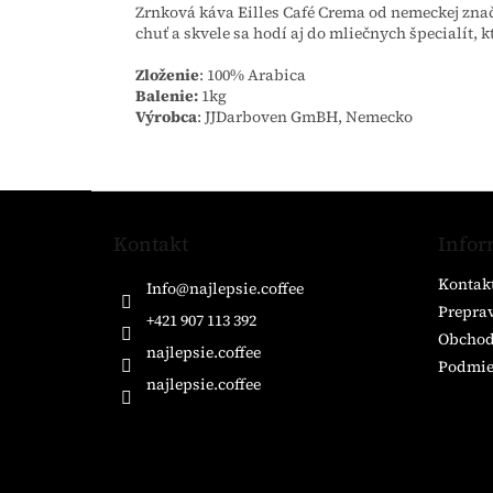
Zrnková káva Eilles Café Crema od nemeckej zna
chuť a skvele sa hodí aj do mliečnych špecialít,
Zloženie
: 100% Arabica
Balenie:
1kg
Výrobca
: JJDarboven GmBH, Nemecko
Z
á
Kontakt
Infor
p
ä
Kontak
Info
@
najlepsie.coffee
t
Preprav
i
+421 907 113 392
Obchod
e
najlepsie.coffee
Podmie
najlepsie.coffee