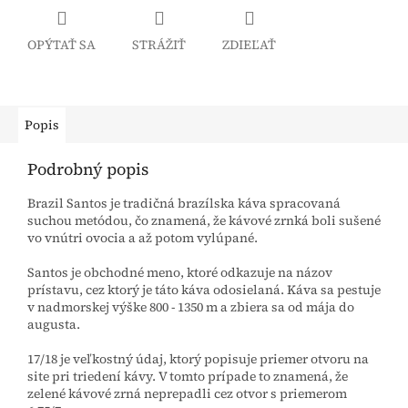
OPÝTAŤ SA
STRÁŽIŤ
ZDIEĽAŤ
Popis
Podrobný popis
Brazil Santos je tradičná brazílska káva spracovaná
suchou metódou, čo znamená, že kávové zrnká boli sušené
vo vnútri ovocia a až potom vylúpané.
Santos je obchodné meno, ktoré odkazuje na názov
prístavu, cez ktorý je táto káva odosielaná. Káva sa pestuje
v nadmorskej výške 800 - 1350 m a zbiera sa od mája do
augusta.
17/18 je veľkostný údaj, ktorý popisuje priemer otvoru na
site pri triedení kávy. V tomto prípade to znamená, že
zelené kávové zrná neprepadli cez otvor s priemerom