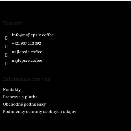
Z
á
p
ä
Kontakt
t
i
Info
@
najlepsie.coffee
e
+421 907 113 392
najlepsie.coffee
najlepsie.coffee
Informácie pre vás
Kontakty
Preprava a platba
Obchodné podmienky
Podmienky ochrany osobných údajov