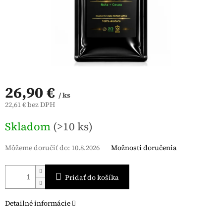
26,90 €
/ ks
22,61 € bez DPH
Jednotková
Skladom
(>10 ks)
cena:
Môžeme doručiť do:
10.8.2026
Možnosti doručenia
Pridať do košíka
Detailné informácie