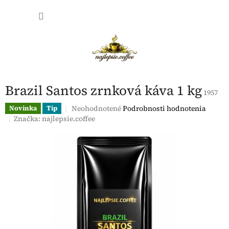
Prejsť
NÁKU
na
obsah
KOŠÍK
Brazil Santos zrnková káva 1 kg
1957
Priemerné
Neohodnotené
Podrobnosti hodnotenia
Novinka
Tip
hodnotenie
Značka:
najlepsie.coffee
produktu
je
0,0
z
5
hviezdičiek.