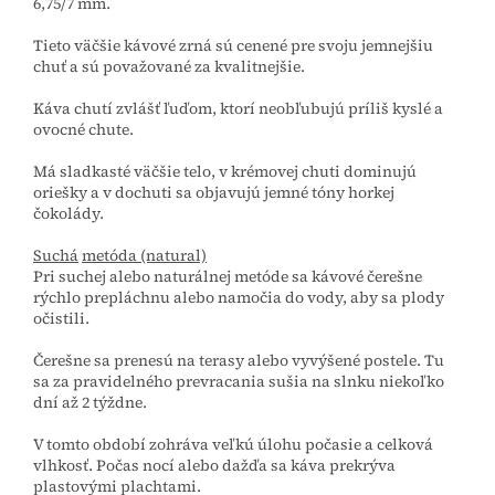
6,75/7 mm.
Tieto väčšie kávové zrná sú cenené pre svoju jemnejšiu
chuť a sú považované za kvalitnejšie.
Káva chutí zvlášť ľuďom, ktorí neobľubujú príliš kyslé a
ovocné chute.
Má sladkasté väčšie telo, v krémovej chuti dominujú
oriešky a v dochuti sa objavujú jemné tóny horkej
čokolády.
Suchá
metóda (natural)
Pri suchej alebo naturálnej metóde sa kávové čerešne
rýchlo prepláchnu alebo namočia do vody, aby sa plody
očistili.
Čerešne sa prenesú na terasy alebo vyvýšené postele. Tu
sa za pravidelného prevracania sušia na slnku niekoľko
dní až 2 týždne.
V tomto období zohráva veľkú úlohu počasie a celková
vlhkosť. Počas nocí alebo dažďa sa káva prekrýva
plastovými plachtami.