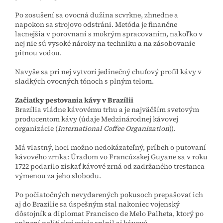
Po zosušení sa ovocná dužina scvrkne, zhnedne a
napokon sa strojovo odstráni. Metóda je finančne
lacnejšia v porovnaní s mokrým spracovaním, nakoľko v
nej nie sú vysoké nároky na techniku a na zásobovanie
pitnou vodou.
Navyše sa pri nej vytvorí jedinečný chuťový profil kávy v
sladkých ovocných tónoch s plným telom.
Začiatky pestovania kávy v Brazílii
Brazília vládne kávovému trhu a je najväčším svetovým
producentom kávy (údaje Medzinárodnej kávovej
organizácie (
International Coffee Organization
)).
Má vlastný, hoci možno nedokázateľný, príbeh o putovaní
kávového zrnka: Úradom vo Francúzskej Guyane sa v roku
1722 podarilo získať kávové zrná od zadržaného trestanca
výmenou za jeho slobodu.
Po počiatočných nevydarených pokusoch prepašovať ich
aj do Brazílie sa úspešným stal nakoniec vojenský
dôstojník a diplomat Francisco de Melo Palheta, ktorý po
splnení politickej misie splnil aj kávovú.