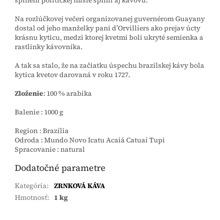
Na rozlúčkovej večeri organizovanej guvernérom Guayany
dostal od jeho manželky pani d’Orvilliers ako prejav úcty
krásnu kyticu, medzi ktorej kvetmi boli ukryté semienka a
rastlinky kávovníka.
A tak sa stalo, že na začiatku úspechu brazílskej kávy bola
kytica kvetov darovaná v roku 1727.
Zloženie
: 100 % arabika
Balenie : 1000 g
Region :
Brazília
Odroda :
Mundo Novo Icatu Acaiá Catuaí Tupi
Spracovanie :
natural
Dodatočné parametre
Kategória
:
ZRNKOVÁ KÁVA
Hmotnosť
:
1 kg