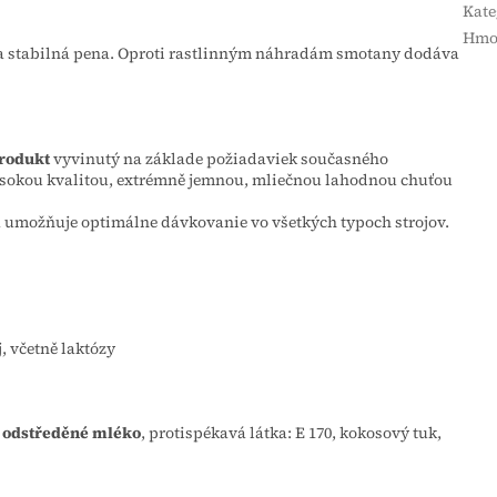
Kate
Hmo
 a stabilná pena. Oproti rastlinným náhradám smotany dodáva
rodukt
vyvinutý na základe požiadaviek současného
vysokou kvalitou, extrémně jemnou, mliečnou lahodnou chuťou
 umožňuje optimálne dávkovanie vo všetkých typoch strojov.
, včetně laktózy
 odstředěné mléko
, protispékavá látka: E 170, kokosový tuk,