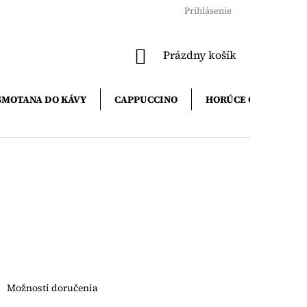
Prihlásenie
NÁKUPNÝ
Prázdny košík
KOŠÍK
SMOTANA DO KÁVY
CAPPUCCINO
HORÚCE ČOKOLÁDY
Možnosti doručenia