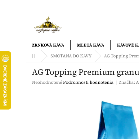
Prejsť
na
obsah
ZRNKOVÁ KÁVA
MLETÁ KÁVA
KÁVOVÉ K
Domov
SMOTANA DO KÁVY
AG Topping Prem
AG Topping Premium granu
Priemerné
Neohodnotené
Podrobnosti hodnotenia
Značka:
A
hodnotenie
produktu
je
0,0
z
5
hviezdičiek.