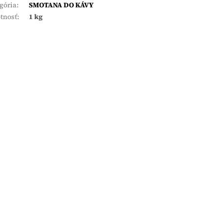
gória
:
SMOTANA DO KÁVY
tnosť
:
1 kg