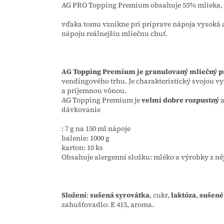
AG PRO Topping Premium obsahuje 55% mlieka,
vďaka tomu vznikne pri príprave nápoja vysoká
nápoju reálnejšiu mliečnu chuť.
AG Topping Premium je granulovaný mliečný p
vendingového trhu. Je charakteristický svojou 
a príjemnou vônou.
AG Topping Premium je
velmi dobre rozpustný
a
dávkovanie
: 7 g na 150 ml nápoje
balenie: 1000 g
karton: 10 ks
Obsahuje alergenní složku: mléko a výrobky z něj
Složení
:
sušená syrovátka
, cukr,
laktóza
,
sušené
zahušťovadlo: E 415, aroma.