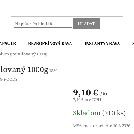
HĽADAŤ
APSULE
BEZKOFEÍNOVÁ KÁVA
INSTANTNA KÁVA
ium granulovaný 1000g
lovaný 1000g
1330
G FOODS
9,10 €
/ ks
7,40 € bez DPH
Jednotková
Skladom
(>10 ks)
cena:
Môžeme doručiť do:
10.8.2026