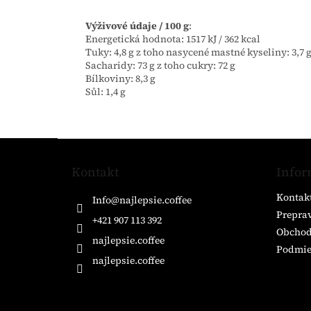
Výživové údaje / 100 g
:
Energetická hodnota: 1517 kJ / 362 kcal
Tuky: 4,8 g z toho nasycené mastné kyseliny: 3,7 
Sacharidy: 73 g z toho cukry: 72 g
Bílkoviny: 8,3 g
Sůl: 1,4 g
Z
á
Kontakt
Infor
p
ä
Kontak
Info
@
najlepsie.coffee
t
Preprav
i
+421 907 113 392
Obchod
e
najlepsie.coffee
Podmie
najlepsie.coffee