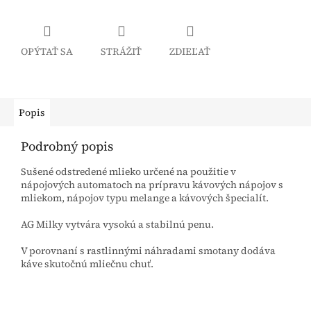
OPÝTAŤ SA
STRÁŽIŤ
ZDIEĽAŤ
Popis
Podrobný popis
Sušené odstredené mlieko určené na použitie v
nápojových automatoch na prípravu kávových nápojov s
mliekom, nápojov typu melange a kávových špecialít.
AG Milky vytvára vysokú a stabilnú penu.
V porovnaní s rastlinnými náhradami smotany dodáva
káve skutočnú mliečnu chuť.