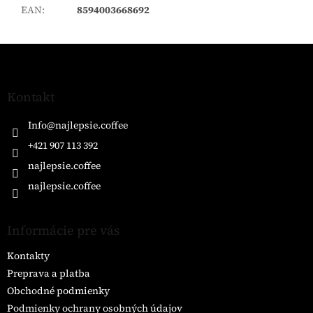
EAN
:
8594003668692
Z
á
p
ä
Kontakt
t
i
Info
@
najlepsie.coffee
e
+421 907 113 392
najlepsie.coffee
najlepsie.coffee
Informácie pre vás
Kontakty
Preprava a platba
Obchodné podmienky
Podmienky ochrany osobných údajov