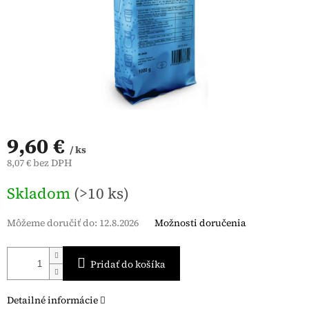
9,60 €
/ ks
8,07 € bez DPH
Jednotková
Skladom
(>10 ks)
cena:
Môžeme doručiť do:
12.8.2026
Možnosti doručenia
Pridať do košíka
Detailné informácie