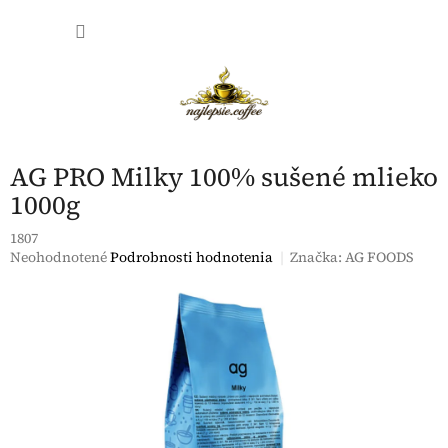
Prejsť
NÁKU
na
obsah
KOŠÍK
AG PRO Milky 100% sušené mlieko
1000g
1807
Priemerné
Neohodnotené
Podrobnosti hodnotenia
Značka:
AG FOODS
hodnotenie
produktu
je
0,0
z
5
hviezdičiek.