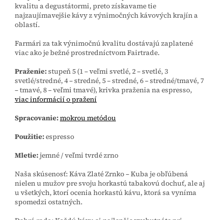
kvalitu a degustátormi, preto získavame tie
najzaujímavejšie kávy z výnimočných kávových krajín a
oblastí.
Farmári za tak výnimočnú kvalitu dostávajú zaplatené
viac ako je bežné prostredníctvom Fairtrade.
Praženie:
stupeň 5 (1 – veľmi svetlé, 2 – svetlé, 3
svetlé/stredné, 4 – stredné, 5 – stredné, 6 – stredné/tmavé, 7
– tmavé, 8 – veľmi tmavé), krivka praženia na espresso,
viac informácií o pražení
Spracovanie:
mokrou metódou
Použitie:
espresso
Mletie:
jemné / veľmi tvrdé zrno
Naša skúsenosť:
Káva Zlaté Zrnko – Kuba je obľúbená
nielen u mužov pre svoju horkastú tabakovú dochuť, ale aj
u všetkých, ktorí ocenia horkastú kávu, ktorá sa vyníma
spomedzi ostatných.