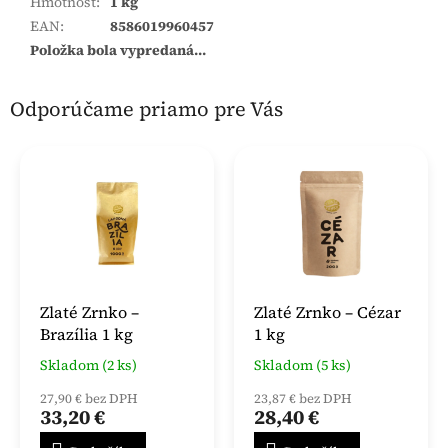
Hmotnosť
:
1 kg
EAN
:
8586019960457
Položka bola vypredaná…
Odporúčame priamo pre Vás
Zlaté Zrnko –
Zlaté Zrnko – Cézar
Brazília 1 kg
1 kg
Skladom (2 ks)
Skladom (5 ks)
27,90 € bez DPH
23,87 € bez DPH
33,20 €
28,40 €