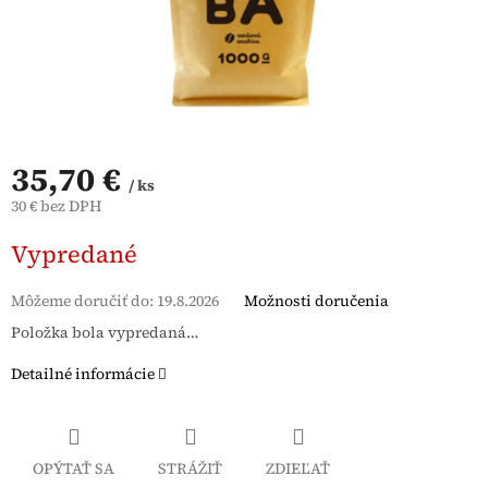
35,70 €
/ ks
30 € bez DPH
Jednotková
Vypredané
cena:
Môžeme doručiť do:
19.8.2026
Možnosti doručenia
Položka bola vypredaná…
Detailné informácie
OPÝTAŤ SA
STRÁŽIŤ
ZDIEĽAŤ