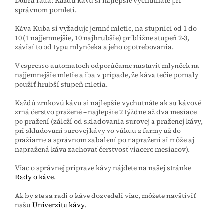
Dobrá rada:
Každú kávu si najlepšie vychutnáte pri
správnom pomletí.
Káva Kuba si vyžaduje jemné mletie, na stupnici od 1 do
10 (1 najjemnejšie, 10 najhrubšie) približne stupeň 2-3,
závisí to od typu mlynčeka a jeho opotrebovania.
V espresso automatoch odporúčame nastaviť mlynček na
najjemnejšie mletie a iba v prípade, že káva tečie pomaly
použiť hrubší stupeň mletia.
Každú zrnkovú kávu si najlepšie vychutnáte ak sú kávové
zrná čerstvo pražené – najlepšie 2 týždne až dva mesiace
po pražení (záleží od skladovania surovej a praženej kávy,
pri skladovaní surovej kávy vo vákuu z farmy až do
pražiarne a správnom zabalení po napražení si môže aj
napražená káva zachovať čerstvosť viacero mesiacov).
Viac o správnej príprave kávy nájdete na našej stránke
Rady o káve
.
Ak by ste sa radi o káve dozvedeli viac, môžete navštíviť
našu
Univerzitu kávy
.