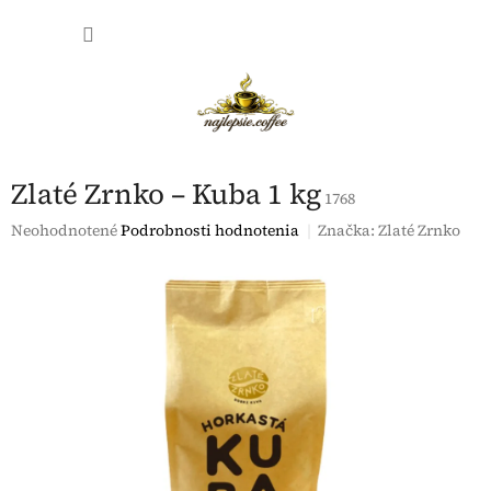
Prejsť
NÁKU
na
obsah
KOŠÍK
Zlaté Zrnko – Kuba 1 kg
1768
Priemerné
Neohodnotené
Podrobnosti hodnotenia
Značka:
Zlaté Zrnko
hodnotenie
produktu
je
0,0
z
5
hviezdičiek.