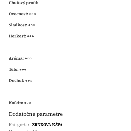
Chuťový profil:
Ovocnosť: ○○○
Sladkosť: ●○○
Horkosť: ●●●
Aróma: ●○○
Telo: ●●●
Dochuť: ●●○
Kofeín: ●○○
Dodatočné parametre
Kategória
:
ZRNKOVÁ KÁVA