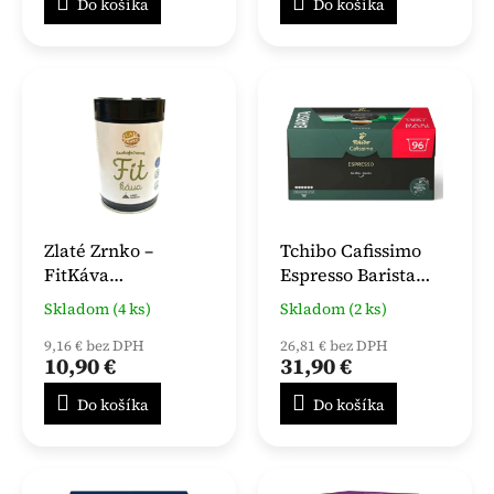
Do košíka
Do košíka
Zlaté Zrnko –
Tchibo Cafissimo
FitKáva
Espresso Barista
(Bezkofeínová 100%
Brasil 96 ks
Skladom (4 ks)
Skladom (2 ks)
arabika) – mletá v
dóze 250g
9,16 € bez DPH
26,81 € bez DPH
10,90 €
31,90 €
Do košíka
Do košíka