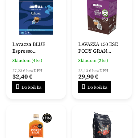
Lavazza BLUE
LAVAZZA 150 ESE
Espresso
PODY GRAN
Decaffeinato 100%
ESPRESSO
Skladom (4 ks)
Skladom (2 ks)
Arabica kapsule 100
INTENSO
x 8 g
27,23 € bez DPH
25,13 € bez DPH
32,40 €
29,90 €
Do košíka
Do košíka