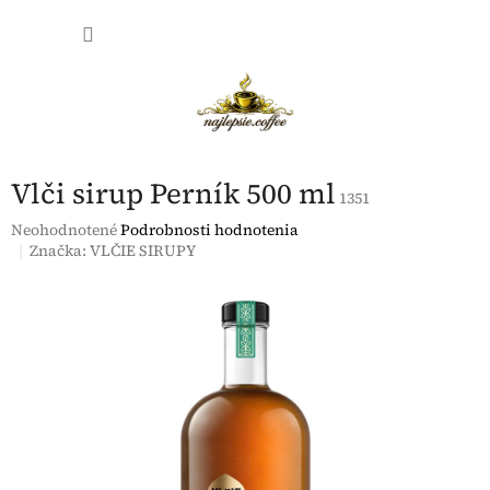
Prejsť
NÁKU
na
obsah
KOŠÍK
Vlči sirup Perník 500 ml
1351
Priemerné
Neohodnotené
Podrobnosti hodnotenia
hodnotenie
Značka:
VLČIE SIRUPY
produktu
je
0,0
z
5
hviezdičiek.