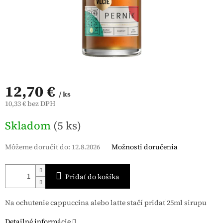
12,70 €
/ ks
10,33 € bez DPH
Jednotková
Skladom
(5 ks)
cena:
Môžeme doručiť do:
12.8.2026
Možnosti doručenia
Pridať do košíka
Na ochutenie cappuccina alebo latte stačí pridať 25ml sirupu
Detailné informácie