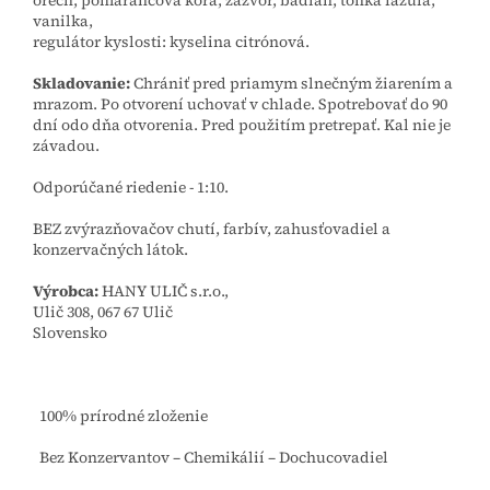
orech, pomarančová kôra, zázvor, badián, tonka fazuľa,
vanilka,
regulátor kyslosti: kyselina citrónová.
Skladovanie:
Chrániť pred priamym slnečným žiarením a
mrazom. Po otvorení uchovať v chlade. Spotrebovať do 90
dní odo dňa otvorenia. Pred použitím pretrepať. Kal nie je
závadou.
Odporúčané riedenie - 1:10.
BEZ zvýrazňovačov chutí, farbív, zahusťovadiel a
konzervačných látok.
Výrobca:
HANY ULIČ s.r.o.,
Ulič 308, 067 67 Ulič
Slovensko
100% prírodné zloženie
Bez Konzervantov – Chemikálií – Dochucovadiel