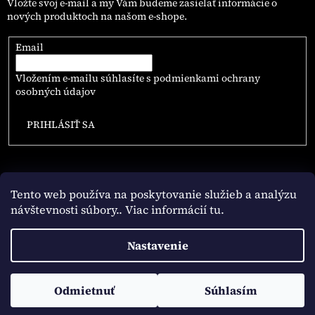
Vložte svoj e-mail a my Vám budeme zasielať informácie o
nových produktoch na našom e-shope.
Email
Vložením e-mailu súhlasíte s
podmienkami ochrany
osobných údajov
PRIHLÁSIŤ SA
Tento web používa na poskytovanie služieb a analýzu
návštevnosti súbory
.. Viac informácií tu.
Vytvoril Shoptet
Nastavenie
Copyright 2026
NAJLEPSIE.COFFEE
. Všetky práva vyhradené.
Odmietnuť
Súhlasím
Upraviť nastavenie cookies