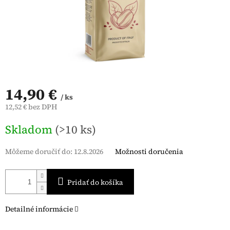
14,90 €
/ ks
12,52 € bez DPH
Jednotková
Skladom
(>10 ks)
cena:
Môžeme doručiť do:
12.8.2026
Možnosti doručenia
Pridať do košíka
Detailné informácie