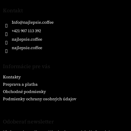
p
ä
Kontakt
t
i
Info
@
najlepsie.coffee
e
+421 907 113 392
najlepsie.coffee
najlepsie.coffee
Informácie pre vás
Kontakty
Preprava a platba
Obchodné podmienky
Podmienky ochrany osobných údajov
Odoberať newsletter