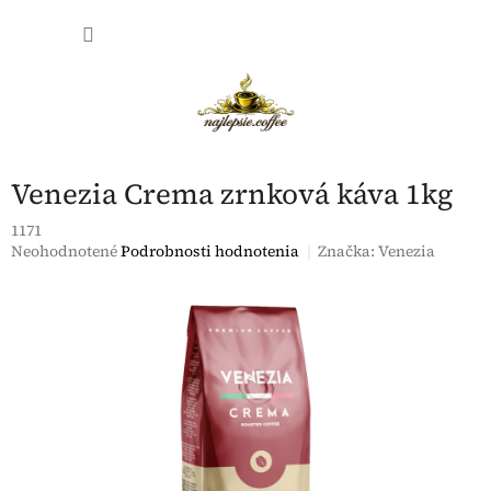
Prejsť
NÁKU
na
obsah
KOŠÍK
Venezia Crema zrnková káva 1kg
1171
Priemerné
Neohodnotené
Podrobnosti hodnotenia
Značka:
Venezia
hodnotenie
produktu
je
0,0
z
5
hviezdičiek.