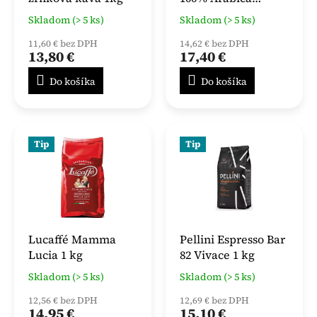
zrnková káva 1kg
Skladom (> 5 ks)
Skladom (> 5 ks)
11,60 € bez DPH
14,62 € bez DPH
13,80 €
17,40 €
Do košíka
Do košíka
Tip
Tip
Lucaffé Mamma
Pellini Espresso Bar
Lucia 1 kg
82 Vivace 1 kg
Skladom (> 5 ks)
Skladom (> 5 ks)
12,56 € bez DPH
12,69 € bez DPH
14,95 €
15,10 €