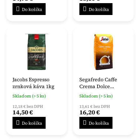
Do košíka
Do košíka
Jacobs Espresso
Segafredo Caffe
zrnková káva 1kg
Crema Dolce
zrnková káva 1kg
Skladom (> 5 ks)
Skladom (> 5 ks)
12,18 € bez DPH
13,61 € bez DPH
14,50 €
16,20 €
Do košíka
Do košíka