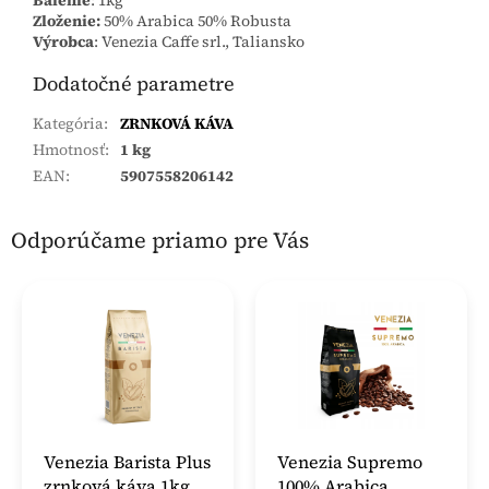
Zloženie:
50% Arabica 50% Robusta
Výrobca
: Venezia Caffe srl., Taliansko
Dodatočné parametre
Kategória
:
ZRNKOVÁ KÁVA
Hmotnosť
:
1 kg
EAN
:
5907558206142
Odporúčame priamo pre Vás
Venezia Barista Plus
Venezia Supremo
zrnková káva 1kg
100% Arabica