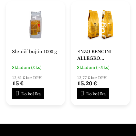
Slepičí bujón 1000 g
ENZO BENCINI
ALLEGRO
INSTANTNÁ KÁVA
Skladom (3 ks)
Skladom (> 5 ks)
500G
12,61 € bez DPH
12,77 € bez DPH
15 €
15,20 €
Do košíka
Do košíka
Z
á