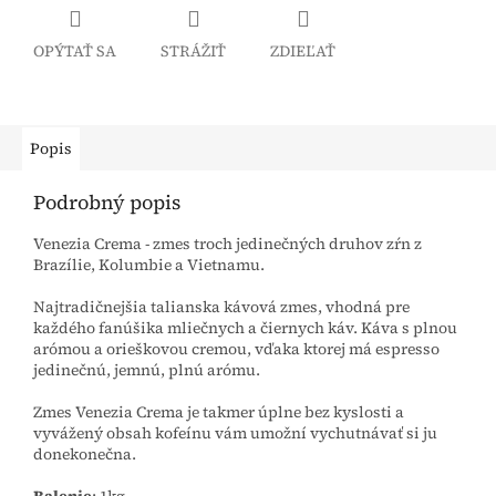
OPÝTAŤ SA
STRÁŽIŤ
ZDIEĽAŤ
Popis
Podrobný popis
Venezia Crema - zmes troch jedinečných druhov zŕn z
Brazílie, Kolumbie a Vietnamu.
Najtradičnejšia talianska kávová zmes, vhodná pre
každého fanúšika mliečnych a čiernych káv. Káva s plnou
arómou a orieškovou cremou, vďaka ktorej má espresso
jedinečnú, jemnú, plnú arómu.
Zmes Venezia Crema je takmer úplne bez kyslosti a
vyvážený obsah kofeínu vám umožní vychutnávať si ju
donekonečna.
Balenie
: 1kg